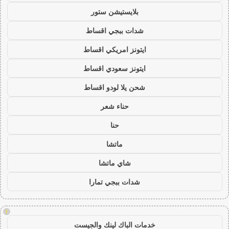
بلايستيشن ستور
شدات ببجي اقساط
ايتونز امريكي اقساط
ايتونز سعودي اقساط
شحن يلا لودو اقساط
حناء شعر
حنا
ماتشا
شاي ماتشا
شدات ببجي تمارا
!
خدمات الباك لينك والجيست