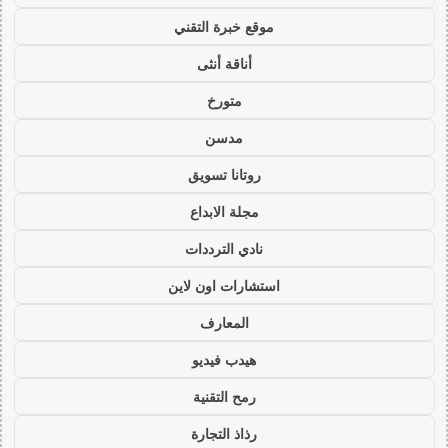
موقع خبرة التقني
أناقة أنثى
متورخ
مدسن
روتانا تسويق
مجلة الابداع
نادي الترددات
استشارات اون لاين
المعارف
هيدب فيديو
رمح التقنية
رذاذ التجارة