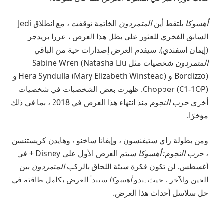
أهسوكا
يلتقط أين
المتمردون
الخاتمة
توقفت ، مع انطلاق Jedi
السابق الفخري للعثور على بطل هذا العرض ، عزرا بريدجر
(إيمان اسفندي). سيقدم العرض إصدارات حية من الباقي
المتمردون
شخصيات مثل Sabine Wren (Natasha Liu
Bordizzo) و Hera Syndulla (Mary Elizabeth Winstead) و
Chopper (C1-1OP). ظهرت بعض الشخصيات في شخصيات
أخرى
حرب النجوم
منذ انتهاء هذا العرض في 2018 ، بما في ذلك
مؤخرًا.
ومن بطولة راي ستيفنسون ، وإيفانا ساخنو ، وهايدن كريستنسن
،
حرب النجوم: أهسوكا
سيتم العرض الأول على Disney + في
أغسطس. لن تكون فكرة سيئة اللحاق بالركب
المتمردون
بين
الحين والآخر ، حيث يبدو
أهسوكا
سيبدأ العرض بكامل طاقته في
حل سلاسل أحداث هذا العرض.