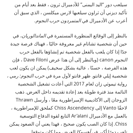
سيلعب دور “اليد اليمنى” للأدميرال ثرون ، فقط بعد أيام من
تأكيد ديزني أن ثراون سيلعبها لارس ميكلسن ، الذي سبق أن
أعرب عن الأدميرال في
المتمردون حرب النجوم.
بالنظر إلى الوقائع المنظورة المستمرة في
الماندالوريان
، في
حين أن شخصية تشاتام غير معروفة حاليًا ، فهناك فرصة جيدة
جدًا إذا كان يلعب بالفعل شخصية تم إنشاؤها بالفعل
حرب
النجوم
canon (وبالنظر إلى أن هذا عرض Dave Filoni ، فإن
هذه الفرصة ، حسنًا ، عالية بشكل سخيف) يمكن ان يكون لعب
شخصية إيلي فانتو. ظهر فانتو لأول مرة في
حرب النجوم:
رمي ،
رواية تيموثي زان لعام 2017 التي أعادت تشغيل الشخصية
النائمة منذ فترة طويلة بعد إعادة تقديمه داخل العرض. ذهب
الزوجان إلى الأكاديمية الإمبراطورية معًا ، وأرسل Thrawn
لاحقًا Vanto إلى Chiss Ascendency كملحق للإمبراطورية ،
بالعمل مع الأدميرال Ar’alani التابع لقوة الدفاع التوسعية
Chiss. إذا كان الصب
يكون
صحيح ، فهذا يعني أن الصعود يمكن
تلعب دورًا أكبر في
أهسوكا
العرض مما كان متوقعا.