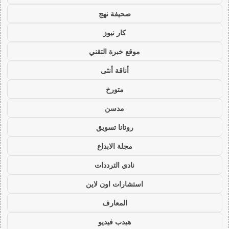
صحيفة نهج
كار نيوز
موقع خبرة التقني
أناقة أنثى
متورخ
مدسن
روتانا تسويق
مجلة الابداع
نادي الترددات
استشارات اون لاين
المعارف
هيدب فيديو