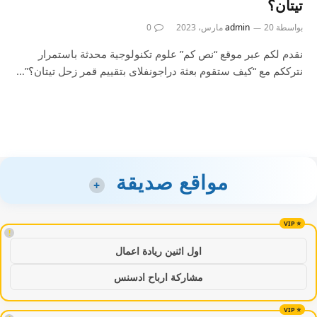
تيتان؟
بواسطة
20 مارس، 2023
admin
0
نقدم لكم عبر موقع “نص كم” علوم تكنولوجية محدثة باستمرار
نترككم مع “كيف ستقوم بعثة دراجونفلاى بتقييم قمر زحل تيتان؟”…
مواقع صديقة
+
!
اول اثنين ريادة اعمال
مشاركة ارباح ادسنس