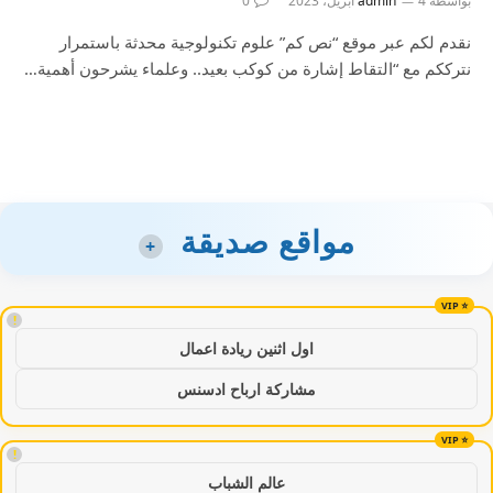
بواسطة
4 أبريل، 2023
admin
0
نقدم لكم عبر موقع “نص كم” علوم تكنولوجية محدثة باستمرار
نترككم مع “التقاط إشارة من كوكب بعيد.. وعلماء يشرحون أهمية…
مواقع صديقة
+
!
اول اثنين ريادة اعمال
مشاركة ارباح ادسنس
!
عالم الشباب