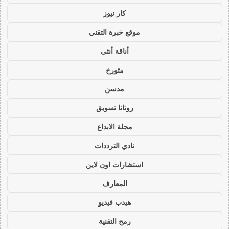
كار نيوز
موقع خبرة التقني
أناقة أنثى
متورخ
مدسن
روتانا تسويق
مجلة الابداع
نادي الترددات
استشارات اون لاين
المعارف
هيدب فيديو
رمح التقنية