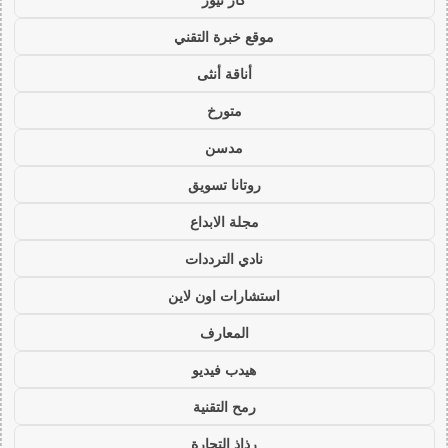
موقع خبرة التقني
أناقة أنثى
متورخ
مدسن
روتانا تسويق
مجلة الابداع
نادي الترددات
استشارات اون لاين
المعارف
هيدب فيديو
رمح التقنية
رذاذ التجارة