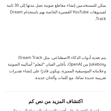
يمكن للمستخدمين إنشاء مقاطع صوتية تصل مدتها إلى 30 ثانية
لفيديوهات YouTube القصيرة الخاصة بهم باستخدام Dream
Track.
يتم تغذية أدوات الذكاء الاصطناعي، مثل Dream Track
وJukebox من OpenAI، بأغاني الفنان “لتعلم” أساليبه الصوتية
وعلاماته الموسيقية المميزة، ويكون قادرًا على إنشاء تقديرات
تقريبية جديدة تمامًا، مع كلمات وألحان جديدة.
اكتشاف المزيد من نص كم
اشترك للحصول على أحدث التدوينات المرسلة إلى بريدك