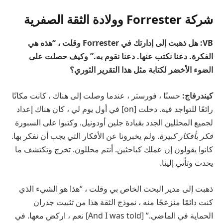
شركة Forrester وولادة الثقة الصفرية
VB: هل ذهبت إلى إدارتك في Forrester وقلت ، “هذه هي
الفكرة. دعنا نكتب عنها. دعنا نقوم به.” وكيف حصلت على
الضوء الأخضر لكتابة مثل هذا التقرير الثوري؟
كيندرفاج:
حسنًا ، فورستر ، عندما وصلت إلى هناك ، كانت مكانًا
رائعًا للتواجد فيه. دخلت [on] في أول يوم لي ، كان هناك إعداد
لجميع المحللين الجدد بقيادة جلين أودونيل. وكتبوا على السبورة
فكر بأفكار كبيرة
. ولم يخبرونا عن الأفكار التي يجب أن نفكر بها.
كانوا يقولون إن عملك كباحثين. أنتم محللون. تخرج وتكتشف ما
يحدث وتأتي إلينا.
ذهبت إلى مدير البحث الخاص بي وقلت ، “هذا هو الشيء الذي
كنت دائمًا منزعجًا منه ، نموذج الثقة هذا من تثبيت جدران
الحماية في الماضي.” [And I was told] نعم ، اركض معها. في