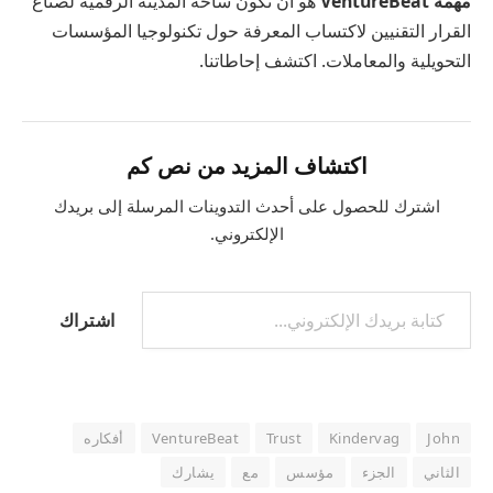
مهمة VentureBeat
هو أن تكون ساحة المدينة الرقمية لصناع
القرار التقنيين لاكتساب المعرفة حول تكنولوجيا المؤسسات
التحويلية والمعاملات. اكتشف إحاطاتنا.
اكتشاف المزيد من نص كم
اشترك للحصول على أحدث التدوينات المرسلة إلى بريدك
الإلكتروني.
اشتراك
John
Kindervag
Trust
VentureBeat
أفكاره
الثاني
الجزء
مؤسس
مع
يشارك