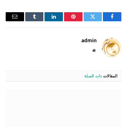
فيسبوك
تويتر
بينتيريست
لينكدإن
Tumblr
البريد
الإلكترو
admin
موقع
الويب
المقالات
ذات الصلة