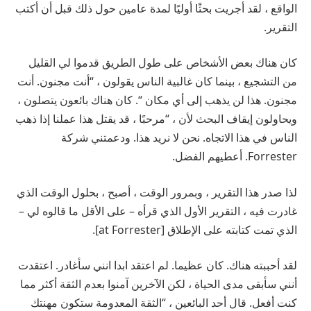
الواقع ، لقد أجريت بحثًا أوليًا لمدة عامين حول ذلك قبل أن أكتب
التقرير.
كان هناك بعض الأشخاص على طول الطريق قدموا لي القليل
من التشجيع ، بينما كان غالبية الناس يقولون ، “أنت مجنون. أنت
مجنون. هذا لن يذهب إلى أي مكان “. كان هناك بائعون يتصلون ،
ويحاولون إيقاف البحث لأن ، “مرحبًا ، قد يقتل هذا عملنا إذا ذهب
الناس في هذا الاتجاه. نحن لا نريد هذا. ودعمتني شركة
Forrester. أعطيهم الفضل.
لذا صدر هذا التقرير ، وبمرور الوقت ، أصبح ، بحلول الوقت الذي
غادرت فيه ، التقرير الأول الذي قرأه – على الأقل ما قالوه لي –
الذي تمت كتابته على الإطلاق [at Forrester].
لقد أحببته هناك. كان عظيما. لم اعتقد ابدا انني سأغادر. اعتقدت
أنني سأبقى مدى الحياة ، لكن الآخرين آمنوا بعدم الثقة أكثر مما
كنت أفعل. قال أحد البائعين ، “الثقة المعدومة ستكون مهنتك