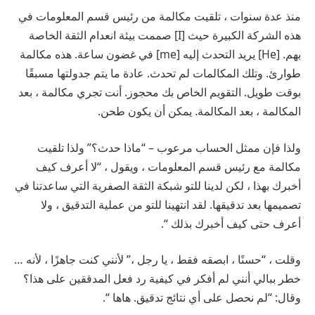
منذ عدة سنوات ، تلقيت مكالمة من رئيس قسم المعلومات في
هذه الشركة الكبيرة حيث [I] صممت بيئة انعدام الثقة الخاصة
بهم. [He] يريد التحدث إليه [me] في غضون ساعة. هذه مكالمة
طوارئ. وتلك المكالمات لم تحدث. عادة ما يتم جدولتها مسبقًا
بوقت طويل. التقويم الخاص بك محجوز. أنت تجري مكالمة ، بعد
المكالمة ، بعد المكالمة. يمكن أن يكون طحن.
ولذا فإن ممثل الحساب مرعوب – “ماذا حدث؟” ولذا تلقيت
مكالمة مع رئيس قسم المعلومات ، ويقول ، “لا أعرف كيف
أخبرك بهذا ، لكن لدينا للتو شبكة الثقة الصفرية التي ساعدتنا في
تصميمها بعد تدقيقها. لقد انتهينا للتو من عملية التدقيق ، ولا
أعرف حتى كيف أخبرك بذلك “.
وقلت ، “حسنًا ، ابصقه فقط ، يا رجل ،” لأنني كنت جاهزًا ، لأنه …
خطر ببالي أنني لم أفكر في كيفية رد فعل المدققين على هذا؟
وقال: “لم نحصل على أي نتائج تدقيق. هاها “.