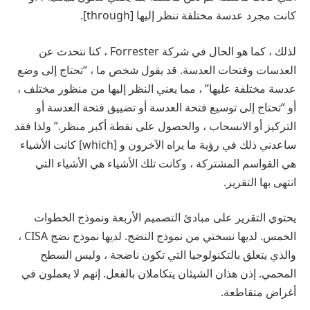
كانت مجرد عدسة مختلفة ننظر إليها [through].
لذلك ، كما هو الحال في شركة Forrester ، كنا نتحدث عن
العدسات وفتحات العدسة. قد يقول شخص ما ، “تحتاج إلى وضع
عدسة مختلفة عليها” ، مما يعني النظر إليها من منظور مختلف ،
أو “تحتاج إلى توسيع فتحة العدسة أو تضييق فتحة العدسة أو
التركيز أو الانسحاب ، والحصول على نقطة أكبر منظر.” ولذا فقد
ساعدني ذلك في رؤية ما يراه الآخرون و [which] كانت الأشياء
هي القواسم المشتركة ، وكانت تلك الأشياء هي الأشياء التي
انتهى بها التقرير.
يحتوي التقرير على مبادئ التصميم الأربعة ونموذج الخطوات
الخمس. لديها نسختي من نموذج النضج. لديها نموذج نضج CISA ،
والذي يتعلق بالتكنولوجيا التي تكون ناضجة ، وليس السطح
المحمي. إذن هذان الشيئان يتكاملان بالفعل. إنهم لا يعملون في
أغراض متقاطعة.