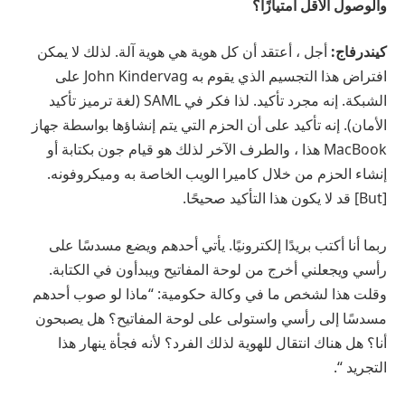
والوصول الأقل امتيازًا؟
كيندرفاج:
أجل ، أعتقد أن كل هوية هي هوية آلة. لذلك لا يمكن
افتراض هذا التجسيم الذي يقوم به John Kindervag على
الشبكة. إنه مجرد تأكيد. لذا فكر في SAML (لغة ترميز تأكيد
الأمان). إنه تأكيد على أن الحزم التي يتم إنشاؤها بواسطة جهاز
MacBook هذا ، والطرف الآخر لذلك هو قيام جون بكتابة أو
إنشاء الحزم من خلال كاميرا الويب الخاصة به وميكروفونه.
[But] قد لا يكون هذا التأكيد صحيحًا.
ربما أنا أكتب بريدًا إلكترونيًا. يأتي أحدهم ويضع مسدسًا على
رأسي ويجعلني أخرج من لوحة المفاتيح ويبدأون في الكتابة.
وقلت هذا لشخص ما في وكالة حكومية: “ماذا لو صوب أحدهم
مسدسًا إلى رأسي واستولى على لوحة المفاتيح؟ هل يصبحون
أنا؟ هل هناك انتقال للهوية لذلك الفرد؟ لأنه فجأة ينهار هذا
التجريد “.