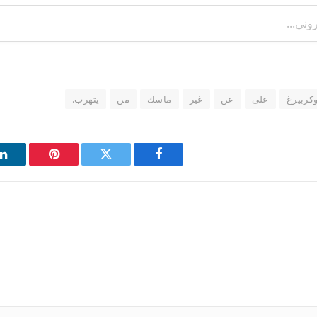
كربيرغ
على
عن
غير
ماسك
من
يتهرب.
فيسبوك
تويتر
بينتيريست
ل