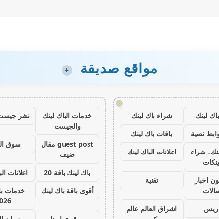
مواقع صديقة
+
!
اك لينك
شراء باك لينك
خدمات الباك لينك
نشر جيست
والجيست
ابط نصية
باقات باك لينك
guest post مقال
سوق ال
نك، شراء
اعلانات الباك لينك
ضيف
ينكات
باك لينك باقة 20
اعلانات الب
ون اخبار
تقنية
صالات
أقوى باقة باك لينك
خدمات با 
026
دريس
اشراق العالم عالم
كبير
موقع تجاربنا
ديوان ا