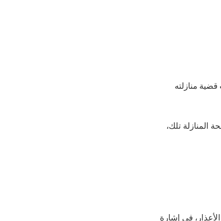
 قضية منازلته
 المنازلة تلك،
لأعذار، في إشارة