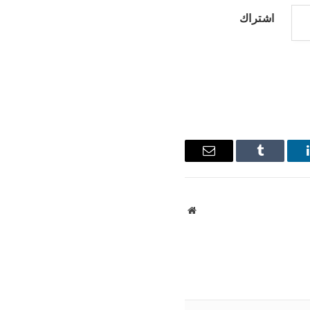
اشتراك
ينكدإن
Tumblr
البريد
الإلكتروني
موقع
الويب