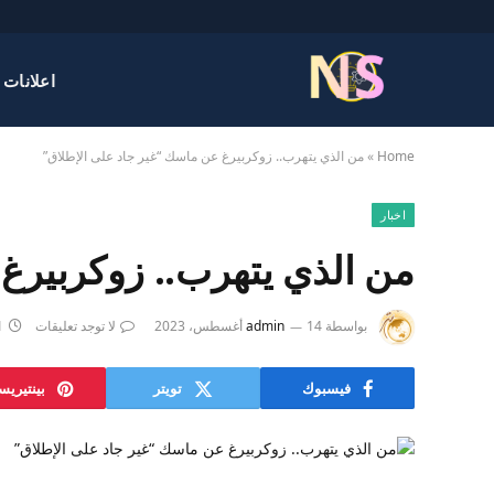
اعلانات 
Home
»
من الذي يتهرب.. زوكربيرغ عن ماسك “غير جاد على الإطلاق”
اخبار
من الذي يتهرب.. زوكربيرغ
بواسطة
14 أغسطس، 2023
admin
لا توجد تعليقات
1 د
فيسبوك
تويتر
بينتيري