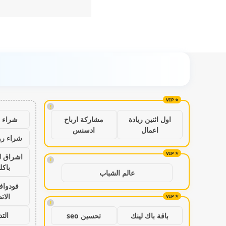
!
شراء ب
اول اثنين ريادة
مشاركة ارباح
اعمال
ادسنس
شراء رو
اشراق ل
!
باكل
عالم الشباب
فودواف
الات
!
الت
باقة باك لينك
تحسين seo