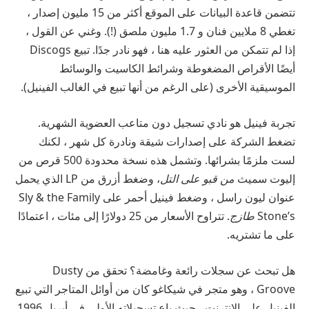
تتضمن قاعدة البيانات على الموقع أكثر من 15 مليون إصدار ،
تغطي 8 ملايين فنان و 1.7 مليون ملصق (!). وغني عن القول ،
إذا لم تتمكن من العثور عليه هنا ، فهو نادر جدًا. تبيع Discogs
أيضًا الأقراص المضغوطة وشرائط الكاسيت والوسائط
الموسيقية الأخرى (على الرغم من أنها تبيع في الغالب الفينيل).
تجربة فينيل هو نادي تسجيل دون متاعب العضوية الشهرية.
تضغط الشركة على إصدارات شيقة ونادرة كل شهر ، لكنك
لست ملزمًا بشرائها. وتشمل هذه نسخة محدودة 500 قرص من
إليوت سميث
من قبو على التل
، وضغط أزرق من LP الذي يحمل
عنوان ليون راسل ، وضغط فينيل أحمر على Sly & the Family
Stone’s
طازج
. تتراوح الأسعار من 25 دولارًا إلى مئات ، اعتمادًا
على ما تشتريه.
هل تبحث عن سجلات رائعة وغامضة؟ تحقق من Dusty
Groove ، وهو متجر في شيكاغو كان من أوائل المتاجر التي تبيع
الفينيل على الإنترنت ، حيث باع تسجيلاته الأولى في أبريل 1996.