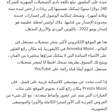
جيدة على الملصق. تبلغ تكلفة نادي التسجيلات الشهرية للشركة
240 دولارًا سنويًا (يمكنك تقسيمها إلى زيادات أرخص لمدة ستة
وثلاثة أشهر) ، وتمنحك إمكانية الوصول إلى إصدارات جديدة
محدودة الإصدار من فنانيها. ملاك أولسن
لحظة عظيمة
هو
إصدار يونيو 2022 ، باللونين الوردي والأزرق المذهل.
هذا هو الموقع الإلكتروني لأكبر متجر تسجيلات مستقل في
العالم ، Amoeba Music في كاليفورنيا. إنه مكان رائع للعثور
على الأشياء السائدة التي لا يمكنك شراؤها مباشرة من الفنان ،
ويتيح لك التسوق بطريقة تمنحك اقتطاعًا لمتجر تسجيلات
مستقل. لديهم أيضًا قناة رائعة على YouTube.
إذا كنت تبحث عن موسيقى كلاسيكية غربية على فينيل ، فإن
Presto Music مكان رائع للبدء. يحتوي الموقع على مئات
الخيارات التي تمتد عبر عصور وأنماط متعددة ، مع كل شيء من
العروض الفردية إلى الأوركسترا الكاملة والأوبرا والموسيقى
التصويرية.