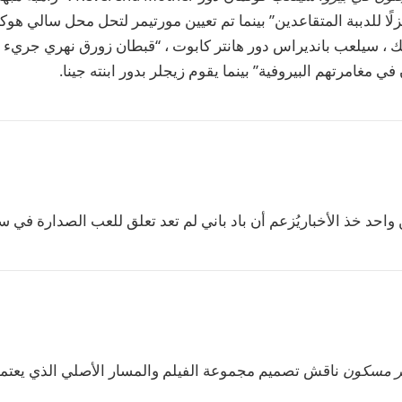
زلًا للدببة المتقاعدين” بينما تم تعيين مورتيمر لتحل محل سالي هوك
لك ، سيلعب بانديراس دور هانتر كابوت ، “قبطان زورق نهري جريء
ي مغامرتهم البيروفية” بينما يقوم زيجلر بدور ابنته جينا.
ن
واحد خذ الأخبار
يُزعم أن باد باني لم تعد تعلق للعب الصدارة في 
 مسكون
ناقش تصميم مجموعة الفيلم والمسار الأصلي الذي يعتمد