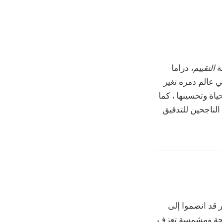
ة
التقييم
، دراما
ي عالم دمره تغير
ياة وتحسينها ، كما
الناجحين للتدقيق
 قد انضموا إلى
Reverend ، “راهبة مبهجة ومشمسة تعزف