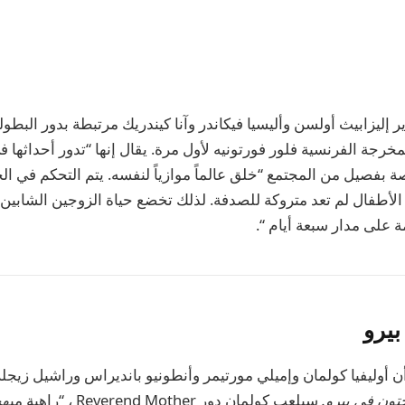
ر إليزابيث أولسن وأليسيا فيكاندر وآنا كيندريك مرتبطة بدور البطول
خرجة الفرنسية فلور فورتونيه لأول مرة. يقال إنها “تدور أحداثها ف
صة بفصيل من المجتمع “خلق عالماً موازياً لنفسه. يتم التحكم في الح
الأطفال لم تعد متروكة للصدفة. لذلك تخضع حياة الزوجين الشابين 
 على مدار سبعة أيام “.
بيرو
ن أوليفيا كولمان وإميلي مورتيمر وأنطونيو بانديراس وراشيل زيجلر
جتون في بيرو.
سيلعب كولمان دور  Mother