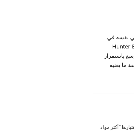
كي نفسه في
باين الوقت. جنبًا إلى جنب مع Mobius و Hunter B-15
ي أكوان متعددة تتوسع باستمرار
S و Judge Renslayer و Miss Minutes وحقيقة ما يعنيه
بارها “أكثر مواد