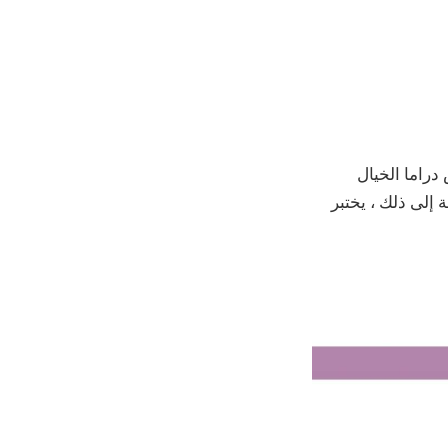
جاهزة للانضمام سيارة F الجديدةرينش دراما الخيال
 إلى ذلك ، يختبر