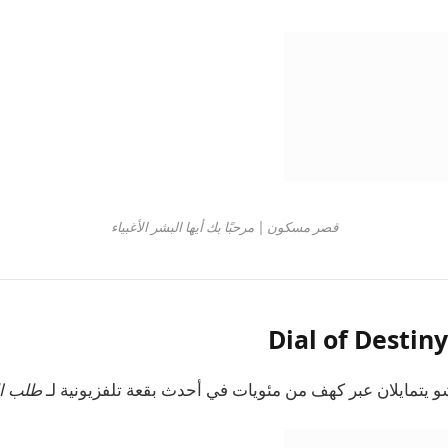
قصر مسكون | مرحبًا بك أيها البشر الأغبياء
 شو يتمايلان عبر كهف من مئويات في أحدث بقعة تلفزيونية لـ
طلب ال