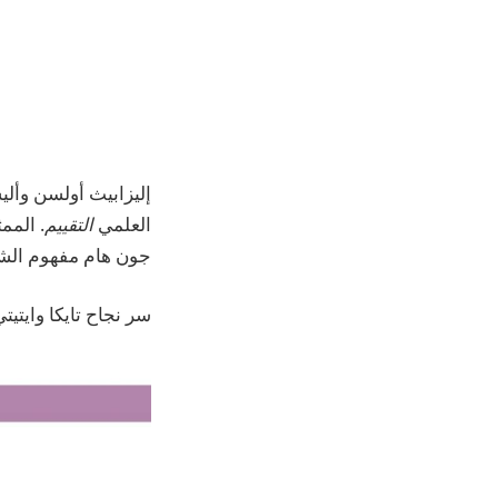
العلمي
التقييم
. المم
جون هام مفهوم الش
سر نجاح تايكا وايتيت