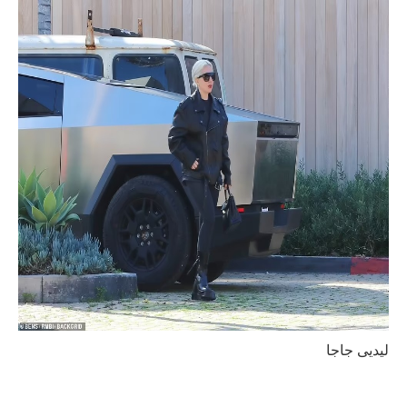
ليديى جاجا