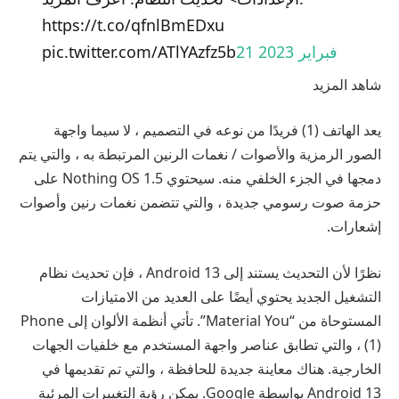
https://t.co/qfnlBmEDxu
21 فبراير 2023
pic.twitter.com/ATlYAzfz5b
شاهد المزيد
يعد الهاتف (1) فريدًا من نوعه في التصميم ، لا سيما واجهة
الصور الرمزية والأصوات / نغمات الرنين المرتبطة به ، والتي يتم
دمجها في الجزء الخلفي منه. سيحتوي Nothing OS 1.5 على
حزمة صوت رسومي جديدة ، والتي تتضمن نغمات رنين وأصوات
إشعارات.
نظرًا لأن التحديث يستند إلى Android 13 ، فإن تحديث نظام
التشغيل الجديد يحتوي أيضًا على العديد من الامتيازات
المستوحاة من “Material You”. تأتي أنظمة الألوان إلى Phone
(1) ، والتي تطابق عناصر واجهة المستخدم مع خلفيات الجهات
الخارجية. هناك معاينة جديدة للحافظة ، والتي تم تقديمها في
Android 13 بواسطة Google. يمكن رؤية التغييرات المرئية