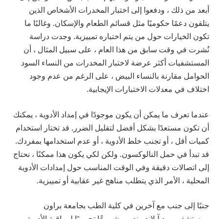
أبعد من ذلك ، ودفعوا إلى اختبار المخدرات الأشخاص الذين
يتلقون دعمًا حكوميًا مثل قسائم الطعام والإسكان. وغالبًا ما
تكون الخيارات حول من يتم اختباره تمييزية. وجدت دراسة
نُشرت في وقت سابق من هذا العام ، على سبيل المثال ، أن
المستشفيات أكثر عرضة لاختبار المخدرات من النساء السود
الحوامل مقارنة بالنساء البيض ، على الرغم من عدم وجود
اختلاف في معدلات الاختبارات الإيجابية.
عندما تعرف ما يمكن أن يكون موجودًا في إمداد الأدوية ، يمكنك
أن تكون مستعدًا بشكل أفضل لتقليل الضرر. قد تختار استخدام
كميات أقل ، أو تجنب خلط الأدوية ، أو عدم استخدامها بمفردك.
قد تبدأ في حمل النالوكسون. ولكن لكي يكون هذا ممكنًا ، نحتاج
إلى اتصالات دقيقة وفي الوقت المناسب حول إمدادات الأدوية
المحلية ، الأمر الذي يتطلب مناهج غير عقابية أو تمييزية.
جنبًا إلى جنب مع آخرين في كلية الطب بجامعة براون
ومستشفى رود آيلاند ، ندير مشروعًا تجريبيًا لمراقبة الأدوية