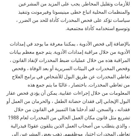
للأزمات وتقليل المخاطر. يجب على المزيد من المشرعين
والمنظمات المحلية اتباع خطى مينيسوتا وفيرمونت وتنفيذ
سياسات تؤكد على فحص المخدرات كأداة للحد من الضرر ،
وتوسيع استخدامه كأداة مجتمعية.
بالإضافة إلى فحص الأدوية ، يمكننا معرفة ما يوجد في إمدادات
الأدوية من خلال مراقبة إمدادات الأدوية. يتم جمع معظم بيانات
المراقبة هذه من خلال عمليات ضبط المخدرات لإنفاذ القانون ،
وفحص المخدرات في البيئات السريرية أو بعد الوفاة ، وفحص
تعاطي المخدرات عن طريق البول للأشخاص في برامج العلاج
من تعاطي المخدرات. باختصار ، غالبًا ما يتم جمع هذه
المعلومات من خلال إجراءات عقابية. يمكن أن يؤدي فحص عقار
البول الإيجابي إلى فقدان حضانة الطفل ، والحرمان من العمل أو
فقدانه ، والسجن. لقد أدخلنا هذا التمييز في القانون من خلال
تشريع مثل قانون مكان العمل الخالي من المخدرات لعام 1988
، والذي يتطلب من أصحاب العمل الذين يتلقون عقودًا فيدرالية
تعاطي المخدرات اختبار موظفيهم. ذهب بعض المشرعين إلى