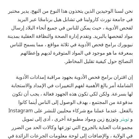
نحن لسنا الوحيدين الذين يتخذون هذا النوع من النهج. يدير مختبر
في جامعة نورث كارولينا في تشابل هيل برنامجًا عبر البريد
لفحص الأدوية ، حيث يمكن للناس في جميع أنحاء البلاد إرسال
مواد لفحصها بالبريد. وتقدم إدارة الصحة والنظافة العقلية بمدينة
نيويورك برامج فحص الأدوية في ثلاثة مواقع ، مما يسمح للناس
بمعرفة ما هو موجود في المواد المتوفرة لديهم وإعطائهم
النصائح حول كيفية تقليل المخاطر.
إن اقتران برامج فحص الأدوية بجهود مراقبة إمدادات الأدوية
الشاملة أمر بالغ الأهمية لفهم التغييرات في الإمداد والاستجابة
لها بسرعة. ولكن لكي تكون هذه الجهود فعالة ، يجب أن تكون
مدفوعة من المجتمع ، بهدف الوصول إلى الناس أينما كانوا
بالفعل. عندما عملنا مع شركاء محليين للنشر على Instagram
و
تويتر
وتوزيع زين ومواد مطبوعة أخرى ، أدى إلى تمويل
مجموعات العناية بالجروح التي توزعها وكالات الحد من الضرر
في الولاية ، والإضافات إلى لوحة معلومات الجرعات الزائدة في