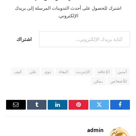
اشترك للحصول على أحدث التدوينات المرسلة إلى بريدك
الإلكتروني.
اشتراك
آمنين
الإعاقة
الإنترنت
البقاء
ذوى
على
كيف
للأشخاص
يمكن
فيسبوك
تويتر
بينتيريست
لينكدإن
Tumblr
البريد
الإلكترو
admin