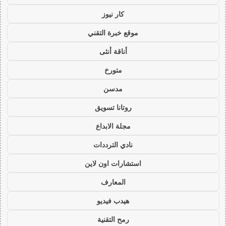
كار نيوز
موقع خبرة التقني
أناقة أنثى
متورخ
مدسن
روتانا تسويق
مجلة الابداع
نادي الترددات
استشارات اون لاين
المعارف
هيدب فيديو
رمح التقنية