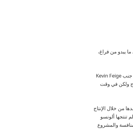
،
في الأسبوع الماضي ، فيكتوريا ألونسو ، التي أنتجت كل أفلام Marvel Studios جنبًا إلى جنب Kevin Feige
ج ولكن في وقت
ا من خلال الإنتاج
م تنتجها ألونسو
منافسة والمشروع