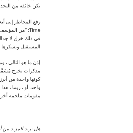
تكن خائفة من التحد
Time: “من المؤس
في ذلك خرق لا جدال 
المستقبل ونشكرها عل
إذن ما هو التالي ، و
مذكرات تخرج
مُسَمّ
كونها واحدة من أبرز
واحد. أو ، ربما ، ه
مقومات ملحمة أخرى 
هل تريد المزيد من أخبار io9؟ تحقق من متى تت