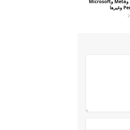
Amazon وMeta وMicrosoft