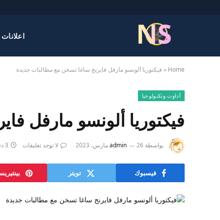
اعلانات 
Home
»
فيكتوريا ألونسو مارفل فايرنج ساغا تسخن مع مطالبات جديدة
أداوت وتكنولوجيا
فيكتوريا ألونسو مارفل فا
بواسطة
26 مارس، 2023
admin
لا توجد تعليقات
3 دقائق
فيسبوك
تويتر
بينتيري