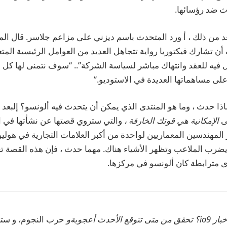
ث ضد رؤسائها.
ف أن تشارك فيكتوريا رواية تتجاهل العديد من العوامل الرئيسية المتعل
فيه للعقد وانتهاك مباشر لسياسة الشركة”.. “سوف نتمنى لها كل 
ى مساهماتها العديدة في الاستوديو.”
ماذا حدث ، وما هو المنتدى الذي يمكن أن يتحدث فيه ألونسو؟ إلبعد ه
ًى
الإمكانية هي قوتك الخارقة ،
والتي ستروي قصتها عن نشأتها في ال
 المهندسين المعماريين لواحدة من أكبر العلامات التجارية في هولي
ذا يضرب الملاعب وتظهر الأشياء هناك. مهما حدث ، فإن هذه القصة 
مترابطة كان ألونسو في مركزها.
وقع الأحدث
أعجوبة
و
حرب النجوم
، و
ستا