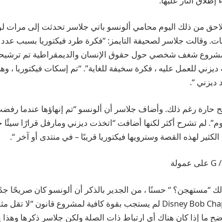
 إطلاق النار عليها.
احق من ذلك اليوم محامي ألونسو باتي جلاسر تحدثت إلى
مرات ل
ت. وقالت جلاسر لصحيفة التايمز: “فكرة طرد فيكتوريا بسبب عدد 
بمشروع شغف شخصي حول حقوق الإنسان والديمقراطية تم ترشيحه 
زني للعمل عليه ، فكرة سخيفة للغاية”. “تم إسكات فيكتوريا ، وهي
 ديزني “.
ح حارة رغم ذلك. وأضاف جلاسر أن ألونسو “تم إنهاؤها عندما رفضت
م”. لم تشرح أكثر لكنها أضافت “اتخذت ديزني ومارفل قرارًا سيئًا ح
كثير لهذه القصة وسترويها فيكتوريا قريبًا – في منتدى أو آخر “.
ك “مستهجن؟ “ حسنًا ، من الجدير بالذكر أن ألونسو كان صريحًا جدً
لم يستجب بقوة كافية
لمشروع قانون “لا تقل مث
اضح ما إذا كان هناك أي ارتباط ذات الصلة ولكن جلاسر ذكرها وهذا 