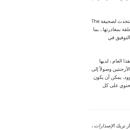
رفع المخاطر إلى أبعد من ذلك ، أ ورد المتحدث باسم ديزني على مزاعم جلاسر. قال المتحدث لصحيفة The
قة بمغادرتها ، بما
التوفيق في
ذا العام ،
لديها
أرجنتين وصولاً إلى
وود. يمكن أن يكون
تحتوي على كل
ر تريك
الإصدارات ،