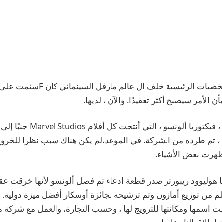
شخصيات الرئيسية خلف ال
عالم مارفل السينمائي
كان
Fسئمت على ما يبدو من فراغ
 الأمر سيصبح أكثر تعقيدًا. والآن ، لديها.
تم طرده من الشركة.
في الموعد،لم يكن هناك سبب نظرا للخرو
ظهرت بعض الأشياء.
ا
هوليوود ريبورتر
صدر قطعة ادعاء تم فصل ألونسو لأنها خرقت عقده
لم من توزيع أمازون وتم ترشيحه لجائزة أوسكار أفضل ميزة دولية. ل
اسمها ومكانتها للترويج لها ، وحسب التجارة، والعمل مع شركة 