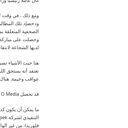
كان عاملا رئيسيا وراء
ومع ذلك ، في وقت ل
ودحضإد تلك المطالبا
الصحفية المتعلقة 
وحصلت على مباركة دي
لديها الشجاعة لانتقاد
هنا حيث الأشياء تصب
تعتقد أنه يستحق اللو
عواقب وخيمة. هناك ال
قد تحصل G / O Media على عمولة
ما يمكن أن يكون كذل
التنفيذي لشركة Disney Bob Chapek
فلوريدا. من غير الو