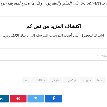
 لـ
DC Universe على الفيلم والتلفزيون
، وكل ما تحتاج لمعرفته حو
اكتشاف المزيد من نص كم
اشترك للحصول على أحدث التدوينات المرسلة إلى بريدك الإلكتروني.
ساغا
فايرنج
فيكتوريا
مارفل
مطالبات
مع
فيسبوك
تويتر
بينتيريست
ل