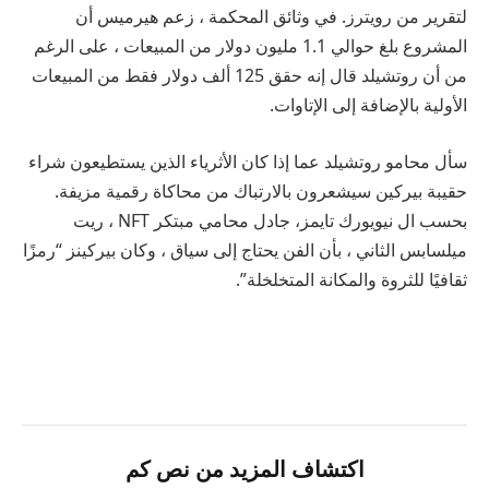
لتقرير من
رويترز
. في وثائق المحكمة ، زعم هيرميس أن
المشروع بلغ حوالي 1.1 مليون دولار من المبيعات ، على الرغم
من أن روتشيلد قال إنه حقق 125 ألف دولار فقط من المبيعات
الأولية بالإضافة إلى الإتاوات.
سأل محامو روتشيلد عما إذا كان الأثرياء الذين يستطيعون شراء
حقيبة بيركين سيشعرون بالارتباك من محاكاة رقمية مزيفة.
بحسب ال
نيويورك تايمز
، جادل محامي مبتكر NFT ، ريت
ميلسابس الثاني ، بأن الفن يحتاج إلى سياق ، وكان بيركينز “رمزًا
ثقافيًا للثروة والمكانة المتخلخلة”.
اكتشاف المزيد من نص كم