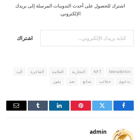
اشترك للحصول على أحدث التدوينات المرسلة إلى بريدك
الإلكتروني.
كتابة بريدك الإلكتروني...
اشتراك
MetaBirkin
NFT
التجارية
العلامة
الفاخرة
اليد
بدعوى
حقائب
صانع
ضد
يفوز
فيسبوك
تويتر
بينتيريست
لينكدإن
Tumblr
البريد
الإلكترو
admin