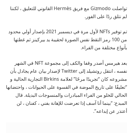
تواصلت Gizmodo مع فريق Hermès القانوني للتعليق ، لكننا
لم نتلق ردًا على الفور.
تم توفير NFTs لأول مرة في ديسمبر 2021 بإصدار أولي محدود
من 100 رمز التقط نفس الصورة لحقيبة يد بيركينز ثم غطتها
بأنواع مختلفة من الفراء.
بعد هيرمس
أصدر وقفا والكف
إلى مجموعة NFT في الشهر
نفسه ، انتقل روتشيلد إلى Twitter لإصدار بيان عام يجادل بأن
مشروعه كان “تجريدًا مرحًا” لعلامة Birkins التجارية الحالية و
“تعليقًا على تاريخ الموضة في القسوة على الحيوانات ، واحتضانها
الحالي للخلو من الفراء المبادرات والمنسوجات البديلة. قال
المبدع: “بينما أنا آسف إذا تعرضت للإهانة بفني ، كفنان ، لن
أعتذر عن إبداعه”.