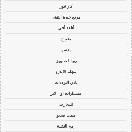
كار نيوز
موقع خبرة التقني
أناقة أنثى
متورخ
مدسن
روتانا تسويق
مجلة الابداع
نادي الترددات
استشارات اون لاين
المعارف
هيدب فيديو
رمح التقنية