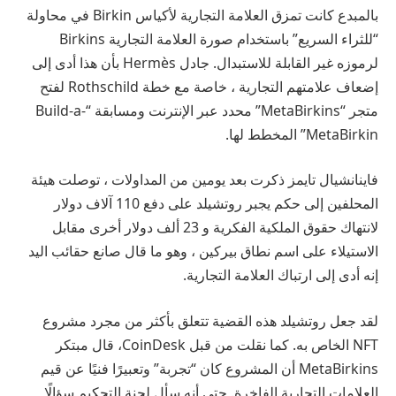
بالمبدع كانت تمزق العلامة التجارية لأكياس Birkin في محاولة
“للثراء السريع” باستخدام صورة العلامة التجارية Birkins
لرموزه غير القابلة للاستبدال. جادل Hermès بأن هذا أدى إلى
إضعاف علامتهم التجارية ، خاصة مع خطة Rothschild لفتح
متجر “MetaBirkins” محدد عبر الإنترنت ومسابقة “Build-a-
MetaBirkin” المخطط لها.
فاينانشيال تايمز
ذكرت
بعد يومين من المداولات ، توصلت هيئة
المحلفين إلى حكم يجبر روتشيلد على دفع 110 آلاف دولار
لانتهاك حقوق الملكية الفكرية و 23 ألف دولار أخرى مقابل
الاستيلاء على اسم نطاق بيركين ، وهو ما قال صانع حقائب اليد
إنه أدى إلى ارتباك العلامة التجارية.
لقد جعل روتشيلد هذه القضية تتعلق بأكثر من مجرد مشروع
NFT الخاص به. كما نقلت من قبل
CoinDesk
، قال مبتكر
MetaBirkins أن المشروع كان “تجربة” وتعبيرًا فنيًا عن قيم
العلامات التجارية الفاخرة. حتى أنه سأل لجنة التحكيم سؤالًا