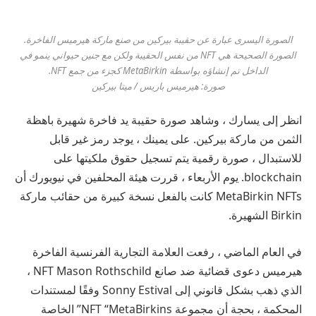
الصورة اليسرى عبارة عن حقيبة بيركين من صنع ماركة هيرميس الفاخرة.
الصورة الصحيحة هي NFT من نفس الحقيبة ولكن مع جنين حيواني ينمو في
الداخل تم إنشاؤه بواسطة MetaBirkin كجزء من جمع NFT.
صورة: هيرميس باريس / ميتا بيركين
انظر إلى يسارك ، وشاهد صورة حقيبة يد فاخرة شهيرة باهظة
الثمن من ماركة بيركين. على يمينك ، يوجد رمز غير قابل
للاستبدال ، صورة رقمية يتم تسجيل حقوق ملكيتها على
blockchain. يوم الأربعاء ، قررت هيئة المحلفين في نيويورك أن
MetaBirkin NFTs كانت بالفعل نسخة كبيرة من حقائب ماركة
Birkin الشهيرة.
في العام الماضي ، رفعت العلامة التجارية الفرنسية الفاخرة
هيرميس دعوى قضائية ضد صانع NFT Mason Rothschild ،
الذي ذهب بشكل قانوني إلى Sonny Estival وفقًا لمستندات
المحكمة ، بحجة أن مجموعة NFT “MetaBirkins” الخاصة