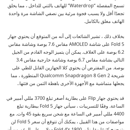
تسمح المفصلة “Waterdrop” للهاتف بالثني للداخل ، مما يخلق
تجعدًا أقل ولا يسبب فجوة مرئية بين نصفي الشاشة مرة واحدة
الهاتف مغلق بالكامل.
بخلاف ذلك ، تشير الشائعات إلى أنه من المتوقع أن يحتوي جهاز
Fold 5 على شاشة AMOLED مقاس 7.6 بوصة وشاشة مقاس
6.2 بوصة على الغلاف. يمكن أن يتميز الوجه القادم من الجيل
التالي بشاشة مقاس 6.7 بوصة وشاشة خارجية مقاس 3.4
بوصة. من المفترض أن يحتوي كلا الجهازين القابل للطي على
شريحة Qualcomm Snapdragon 8 Gen 2 المتطورة ، مما
يجعلها متماشية مع الأجهزة الأخرى باهظة الثمن من فئتها..
قد يحتوي جهاز Flip على بطارية أصغر تبلغ 3700 مللي أمبير في
الساعة. وفقًا للتسريبات ، سيأتي جهاز Fold 5 ببطارية تبلغ
4400 مللي أمبير في الساعة مع شحن سريع بقوة 45 وات. مع
مواصفات من هذا القبيل ، يمكنك أن تتوقع أن سعر Fold 5 لن
يتزحزح كثيرًا مقارنةً بـ Fold 4’s 1800 دولار ، على الرغم من أن