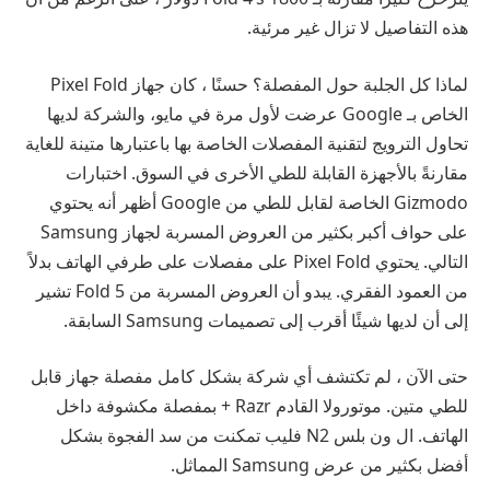
هذه التفاصيل لا تزال غير مرئية.
لماذا كل الجلبة حول المفصلة؟ حسنًا ، كان جهاز Pixel Fold
الخاص بـ Google
عرضت لأول مرة في مايو
، والشركة لديها
تحاول الترويج لتقنية المفصلات الخاصة بها باعتبارها متينة للغاية
مقارنةً بالأجهزة القابلة للطي الأخرى في السوق.
اختبارات
Gizmodo الخاصة لقابل للطي من Google
أظهر أنه يحتوي
على حواف أكبر بكثير من العروض المسربة لجهاز Samsung
التالي. يحتوي Pixel Fold على مفصلات على طرفي الهاتف بدلاً
من العمود الفقري. يبدو أن العروض المسربة من Fold 5 تشير
إلى أن لديها شيئًا أقرب إلى تصميمات Samsung السابقة.
حتى الآن ، لم تكتشف أي شركة بشكل كامل مفصلة جهاز قابل
للطي متين. موتورولا
القادم Razr + بمفصلة مكشوفة
داخل
الهاتف. ال
ون بلس N2 فليب
تمكنت من سد الفجوة بشكل
أفضل بكثير من عرض Samsung المماثل.