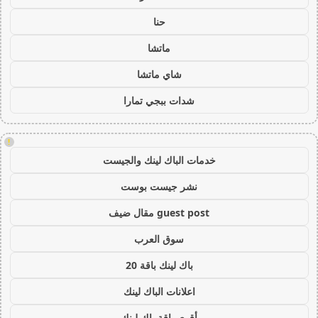
حنا
ماتشا
شاي ماتشا
شدات ببجي تمارا
!
خدمات الباك لينك والجيست
نشر جيست بوست
guest post مقال ضيف
سوق العرب
باك لينك باقة 20
اعلانات الباك لينك
أقوى باقة باك لينك