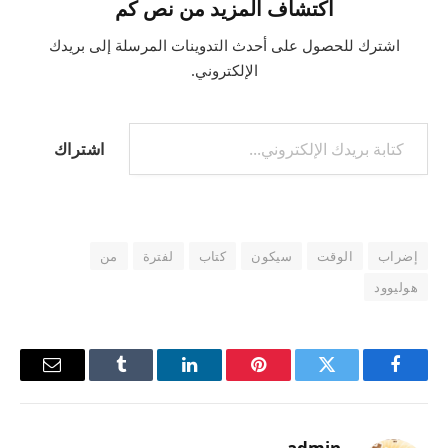
اكتشاف المزيد من نص كم
اشترك للحصول على أحدث التدوينات المرسلة إلى بريدك
الإلكتروني.
اشتراك
إضراب
الوقت
سيكون
كتاب
لفترة
من
هوليوود
فيسبوك
تويتر
بينتيريست
لينكدإن
Tumblr
البريد
الإلكترو