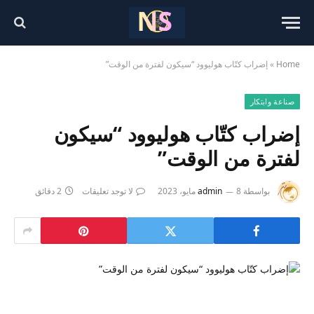
Home
»
إضراب كتّاب هوليوود “سيكون لفترة من الوقت”
صناعة وابتكار
إضراب كتّاب هوليوود “سيكون
لفترة من الوقت”
بواسطة
8 مايو، 2023
admin
لا توجد تعليقات
2 دقائق