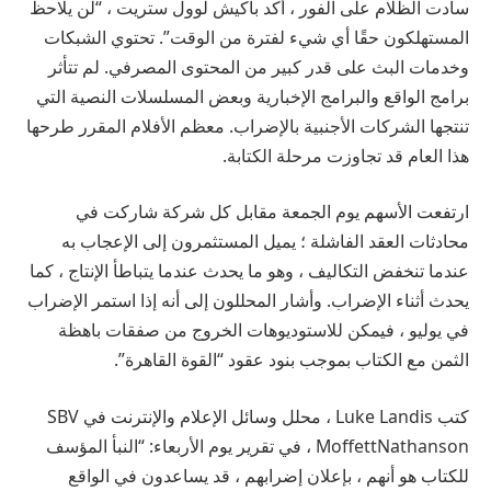
سادت الظلام على الفور ، أكد باكيش لوول ستريت ، “لن يلاحظ
المستهلكون حقًا أي شيء لفترة من الوقت”. تحتوي الشبكات
وخدمات البث على قدر كبير من المحتوى المصرفي. لم تتأثر
برامج الواقع والبرامج الإخبارية وبعض المسلسلات النصية التي
تنتجها الشركات الأجنبية بالإضراب. معظم الأفلام المقرر طرحها
هذا العام قد تجاوزت مرحلة الكتابة.
ارتفعت الأسهم يوم الجمعة مقابل كل شركة شاركت في
محادثات العقد الفاشلة ؛ يميل المستثمرون إلى الإعجاب به
عندما تنخفض التكاليف ، وهو ما يحدث عندما يتباطأ الإنتاج ، كما
يحدث أثناء الإضراب. وأشار المحللون إلى أنه إذا استمر الإضراب
في يوليو ، فيمكن للاستوديوهات الخروج من صفقات باهظة
الثمن مع الكتاب بموجب بنود عقود “القوة القاهرة”.
كتب Luke Landis ، محلل وسائل الإعلام والإنترنت في SBV
MoffettNathanson ، في تقرير يوم الأربعاء: “النبأ المؤسف
للكتاب هو أنهم ، بإعلان إضرابهم ، قد يساعدون في الواقع