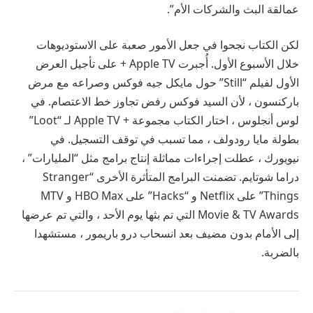
عمالقة البث والشركات الأم”.
لكن الكتاب نجحوا في جعل الأمور صعبة على الاستوديوهات
خلال الأسبوع الأول. أُجبرت Apple TV + على تأجيل العرض
الأول لفيلم “Still” حول مايكل جيه فوكس وصراعه مع مرض
باركنسون ، لأن السيد فوكس رفض تجاوز خط الاعتصام. في
لوس أنجلوس ، اختار الكتاب مجموعة + Apple TV لـ “Loot”
بطولة مايا رودولف ، مما تسبب في توقف التسجيل. في
نيويورك ، عطلت إجراءات مماثلة إنتاج برامج مثل “المليارات” ،
دراما شوتايم. تضمنت البرامج المتأثرة الأخرى “Stranger
Things” على Netflix و “Hacks” على HBO Max و MTV
Movie & TV Awards التي تم بثها يوم الأحد ، والتي تم عرضها
إلى الأمام بدون مضيف بعد انسحاب درو باريمور ، مستشهدا
بالضربة.