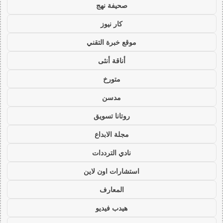
صحيفة نهج
كار نيوز
موقع خبرة التقني
أناقة أنثى
متورخ
مدسن
روتانا تسويق
مجلة الابداع
نادي الترددات
استشارات اون لاين
المعارف
هيدب فيديو