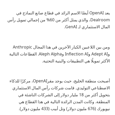
يعد
OpenAI
أيضًا الاسم الرائد في قطاع صانع النماذج في
Dealroom
، والذي يمثل أكثر من 60% من إجمالي تمويل رأس
المال الاستثماري لـ
GenAI
.
ومن بين اللاعبين الكبار الآخرين في هذا المجال
Anthropic
و
Adept AI
و
Inflection AI
و
Aleph Alpha
. القطاعات التالية
الأكثر تمويلًا هي التطبيقات والبنية التحتية.
أصبحت منطقة الخليج، حيث يوجد مقر
OpenAI
، مركزًا للذكاء
الاصطناعي التوليدي. قامت شركات رأس المال الاستثماري
بتحويل أكثر من 18 مليار دولار إلى الشركات الناشئة في
المنطقة. وكانت المدن الرائدة التالية في هذا القطاع هي
نيويورك (676 مليون دولار) وتل أبيب (433 مليون دولار)
.