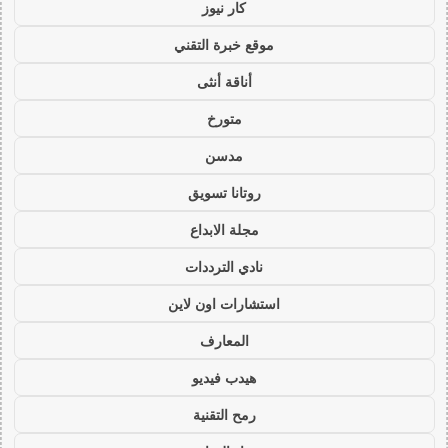
كار نيوز
موقع خبرة التقني
أناقة أنثى
متورخ
مدسن
روتانا تسويق
مجلة الابداع
نادي الترددات
استشارات اون لاين
المعارف
هيدب فيديو
رمح التقنية