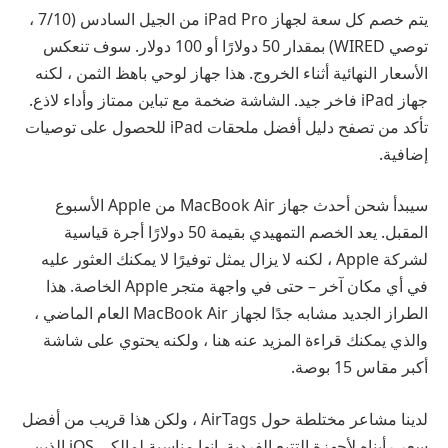
يتم خصم كل سعة لجهاز iPad Pro من الجيل السادس (7/10 ،
توصي WIRED) بمقدار 50 دولارًا أو 100 دولار. سوف تنعكس
الأسعار النهائية أثناء الخروج. هذا جهاز لوحي باهظ الثمن ، لكنه
جهاز iPad فاخر جيد. الشاشة ضخمة مع تباين ممتاز وأداء لاذع.
تأكد من تصفح دليل أفضل ملحقات iPad للحصول على توصيات
إضافية.
سيبدأ شحن أحدث جهاز MacBook Air من Apple الأسبوع
المقبل. يعد الخصم التمهيدي بقيمة 50 دولارًا أجرة قياسية
لشركة Apple ، لكنه لا يزال يمثل توفيرًا لا يمكنك العثور عليه
في أي مكان آخر – حتى في واجهة متجر Apple الخاصة. هذا
الطراز الجديد مشابه جدًا لجهاز MacBook Air العام الماضي ،
والذي يمكنك قراءة المزيد عنه هنا ، ولكنه يحتوي على شاشة
أكبر مقاس 15 بوصة.
لدينا مشاعر مختلطة حول AirTags ، ولكن هذا قريب من أفضل
سعر رأيناه لأجهزة التتبع الفردية. إنها مناسبة لمالكي iOS الذين