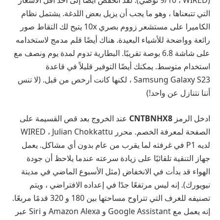
(9/10 ، WIRED توصي). لقد انخفض أيضًا إلى أحد أقل الأسعار
التي تتبعناها ، وهو ما يجب أن يزيل بعض اللدغة. يشتمل نظام
الكاميرا على مستشعر زووم بصري 10x يتيح لك التقاط صور
رائعة وواضحة للأشياء البعيدة. هناك أيضًا قلم مدمج لاستخدامه
على شاشة 6.8 بوصة تقريبًا. البطارية تدوم لمدة يوم ونصف مع
استخدام متوسط. يمكنك أيضًا التوفير قليلاً في قاعدة
Samsung Galaxy S23 ، لكنها كانت أرخص من قبل. (لا تنس
أننا نتنازل عن واحد!)
ادخل الرمز
CNTBNHX8
عند الخروج بعد قص القسيمة على
الصفحة لمعرفة الخصم. محرر WIRED ، Julian Chokkattu
لديه P1 في غرفته لما يقرب من عام بدون أي مشاكل. يعمل
جهاز التنقية تلقائيًا على زيادة سرعته عندما يلاحظ أن جودة
الهواء قد بدأت في الانخفاض (مثل الأسبوع الماضي في مدينة
نيويورك). إنه ليس مرتفعًا جدًا في إعداده الافتراضي ، ويتم
تصنيفه للغرف التي تتراوح مساحتها بين 180 و 320 قدمًا مربعًا.
إنه يعمل مع Google Assistant و Amazon Alexa و Siri عبر