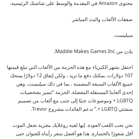
محتوى Amazon في المقدمة والوسط على شاشتك الرئيسية.
صفقات الألعاب والبث المباشر
سيليست.
بإذن من Maddie Makes Games Inc.
احتفل بشهر الكبرياء مع هذه الحزمة من الألعاب التي تبلغ قيمتها
107 دولارات. يمكنك دفع ما تريد ، ولكن إنفاق 12 دولارًا يمنحك
جميع الألقاب السبعة المضمنة ، بما في ذلك
سيليست
، وهي
إحدى ألعابنا المستقلة المفضلة. الحزمة “تتميز بشخصيات
LGBTQ + وموضوعات جنبًا إلى جنب مع ألعاب من تصميم
منشئي LGBTQ +.” تدعم العائدات مشروع Trevor.
نحن نحب اللعب
العودة
. إنها لعبة روغلايك مجزية تجعل الموت
أقل شعورًا بالخسارة. هذا هو أفضل سعر رأيناه للعنوان حتى