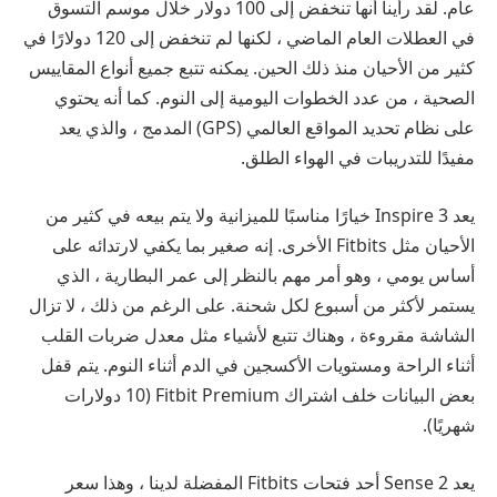
عام. لقد رأينا أنها تنخفض إلى 100 دولار خلال موسم التسوق
في العطلات العام الماضي ، لكنها لم تنخفض إلى 120 دولارًا في
كثير من الأحيان منذ ذلك الحين. يمكنه تتبع جميع أنواع المقاييس
الصحية ، من عدد الخطوات اليومية إلى النوم. كما أنه يحتوي
على نظام تحديد المواقع العالمي (GPS) المدمج ، والذي يعد
مفيدًا للتدريبات في الهواء الطلق.
يعد Inspire 3 خيارًا مناسبًا للميزانية ولا يتم بيعه في كثير من
الأحيان مثل Fitbits الأخرى. إنه صغير بما يكفي لارتدائه على
أساس يومي ، وهو أمر مهم بالنظر إلى عمر البطارية ، الذي
يستمر لأكثر من أسبوع لكل شحنة. على الرغم من ذلك ، لا تزال
الشاشة مقروءة ، وهناك تتبع لأشياء مثل معدل ضربات القلب
أثناء الراحة ومستويات الأكسجين في الدم أثناء النوم. يتم قفل
بعض البيانات خلف اشتراك Fitbit Premium (10 دولارات
شهريًا).
يعد Sense 2 أحد فتحات Fitbits المفضلة لدينا ، وهذا سعر