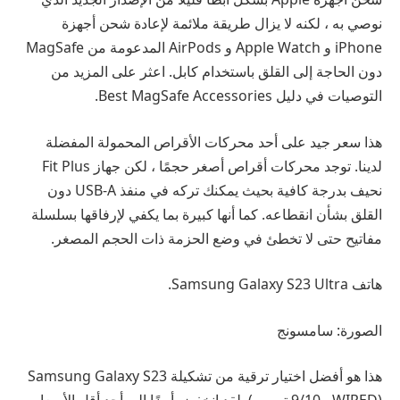
نوصي به ، لكنه لا يزال طريقة ملائمة لإعادة شحن أجهزة
iPhone و Apple Watch و AirPods المدعومة من MagSafe
دون الحاجة إلى القلق باستخدام كابل. اعثر على المزيد من
التوصيات في دليل Best MagSafe Accessories.
هذا سعر جيد على أحد محركات الأقراص المحمولة المفضلة
لدينا. توجد محركات أقراص أصغر حجمًا ، لكن جهاز Fit Plus
نحيف بدرجة كافية بحيث يمكنك تركه في منفذ USB-A دون
القلق بشأن انقطاعه. كما أنها كبيرة بما يكفي لإرفاقها بسلسلة
مفاتيح حتى لا تخطئ في وضع الحزمة ذات الحجم المصغر.
هاتف Samsung Galaxy S23 Ultra.
الصورة: سامسونج
هذا هو أفضل اختيار ترقية من تشكيلة Samsung Galaxy S23