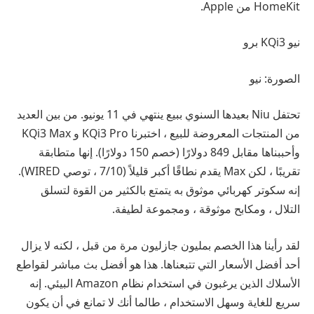
HomeKit من Apple.
نيو KQi3 برو
الصورة: نيو
تحتفل Niu بعيدها السنوي ببيع ينتهي في 11 يونيو. من بين العديد
من المنتجات المعروضة للبيع ، اختبرنا KQi3 Pro و KQi3 Max
وأحببناها مقابل 849 دولارًا (خصم 150 دولارًا). إنها متطابقة
تقريبًا ، لكن Max يقدم نطاقًا أكبر قليلاً (7/10 ، توصي WIRED).
إنه سكوتر كهربائي موثوق به يتمتع بالكثير من القوة لتسلق
التلال ، ومكابح موثوقة ، ومجموعة لطيفة.
لقد رأينا هذا الخصم بمليون جازليون مرة من قبل ، لكنه لا يزال
أحد أفضل الأسعار التي تتبعناها. هذا هو أفضل بث مباشر لقواطع
الأسلاك الذين يرغبون في استخدام نظام Amazon البيئي. إنه
سريع للغاية وسهل الاستخدام ، طالما أنك لا تمانع في أن يكون