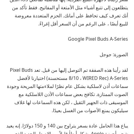
يتطلعون إلى تتبع أشياء مثل الأمتعة أو المفاتيح. فقط تأكد من
أنك تعرف كيف تحافظ على أمانك. الحزم المتعددة معروضة
للبيع أيضًا ، على الرغم من أن السعر أقل إغراءً.
Google Pixel Buds A-Series
الصورة: جوجل
لقد رأينا هذه الصفقة تم التوصل إليها من قبل. تعد Pixel Buds
A-Series (8/10 ، WIRED Rec مستحسنة) اختيارنا لأفضل
سماعات أذن لاسلكية بشكل عام نظرًا لملاءمتها المريحة وجودة
الصوت الممتازة. تكافح بعض سماعات الأذن اللاسلكية مع
الموسيقى ذات الجهير الثقيل ، لكن هذه السماعات لها غلاف
سيليكون يمنع الأصوات من الغسل بعيدًا.
يباع هذا الحامل عادة بسعر يتراوح بين 140 و 150 دولارًا. إنه يعيد
شحن أجهزة Apple بشكل أبطأ قليلاً من الإصدار الجديد الذي