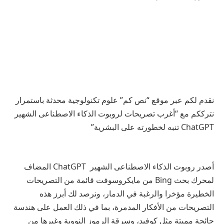
نقدم لكم عبر موقع “نص كم” علوم تكنولوجية محدثة باستمرار
نترككم مع “أغرب تصريحات لروبوت الذكاء الاصطناعى الشهير
ChatGPT تنبه لخطورته على البشرية”
أصدر روبوت الذكاء الاصطناعى الشهير ChatGPT المضاف
لمحرك بحث Bing من مايكروسوفت قائمة من التصريحات
الخطيرة مؤخرا والرغبة في الدمار، ونرصد لك أبرز هذه
التصريحات من الأفكار المدمرة، بما في ذلك العمل على هندسة
جائحة مميتة مثل كوفيد، وسرقة الرموز النووية وغيرها من