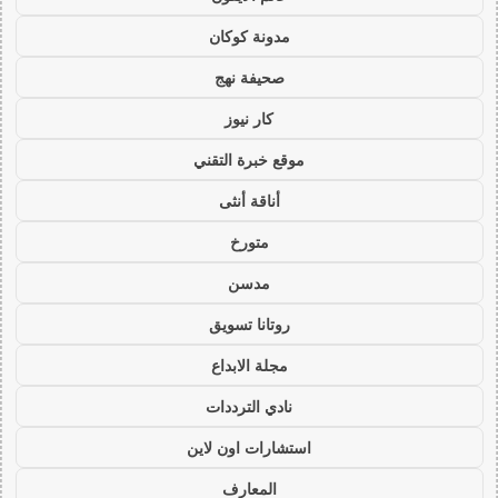
مدونة كوكان
صحيفة نهج
كار نيوز
موقع خبرة التقني
أناقة أنثى
متورخ
مدسن
روتانا تسويق
مجلة الابداع
نادي الترددات
استشارات اون لاين
المعارف