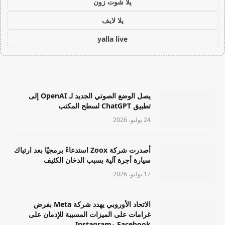
يلا شوت زون
يلا لايف
yalla live
يصل الوضع الصوتي الجديد لـ OpenAI إلى
تطبيق ChatGPT لسطح المكتب
24 يوليو، 2026
أصدرت شركة Zoox استدعاءً برمجيًا بعد ارتباك
سيارة أجرة آلية بسبب الدخان الكثيف
17 يوليو، 2026
الاتحاد الأوروبي يهدد شركة Meta بفرض
غرامات على الميزات المسببة للإدمان على
Facebook وInstagram