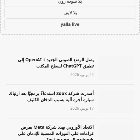
يلا شوت زون
يلا لايف
yalla live
يصل الوضع الصوتي الجديد لـ OpenAI إلى
تطبيق ChatGPT لسطح المكتب
24 يوليو، 2026
أصدرت شركة Zoox استدعاءً برمجيًا بعد ارتباك
سيارة أجرة آلية بسبب الدخان الكثيف
17 يوليو، 2026
الاتحاد الأوروبي يهدد شركة Meta بفرض
غرامات على الميزات المسببة للإدمان على
Facebook وInstagram