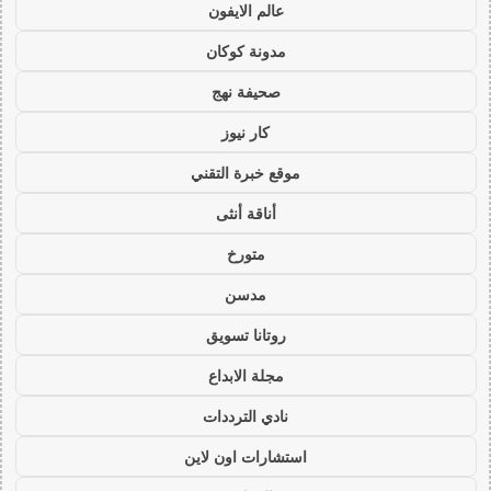
عالم الايفون
مدونة كوكان
صحيفة نهج
كار نيوز
موقع خبرة التقني
أناقة أنثى
متورخ
مدسن
روتانا تسويق
مجلة الابداع
نادي الترددات
استشارات اون لاين