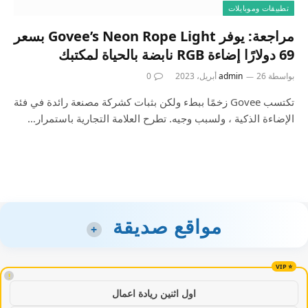
تطبيقات وموبايلات
مراجعة: يوفر Govee’s Neon Rope Light بسعر
69 دولارًا إضاءة RGB نابضة بالحياة لمكتبك
بواسطة
26 أبريل، 2023
admin
0
تكتسب Govee زخمًا ببطء ولكن بثبات كشركة مصنعة رائدة في فئة
الإضاءة الذكية ، ولسبب وجيه. تطرح العلامة التجارية باستمرار…
مواقع صديقة
+
!
اول اثنين ريادة اعمال