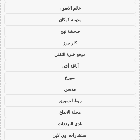
عالم الايفون
مدونة كوكان
صحيفة نهج
كار نيوز
موقع خبرة التقني
أناقة أنثى
متورخ
مدسن
روتانا تسويق
مجلة الابداع
نادي الترددات
استشارات اون لاين