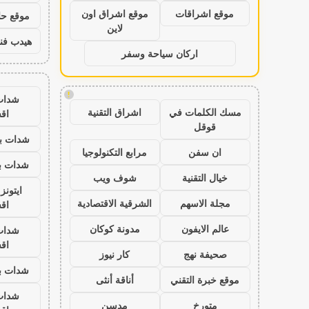
موقع اشراقات
موقع اشراق اون
موقع حال
لاين
هيدب فن
اركان سياحة وسفر
!
شدات
مسك الكلمات في
اشراق التقنية
اق
قوقل
شدات بب
ان سفن
مرابع التكنولوجيا
شدات بب
خيال التقنية
شوف ويب
ايتون
مجلة الاسهم
الشرقية الاقتصادية
اق
عالم الايفون
مدونة كوكان
شدات
اق
صحيفة نهج
كار نيوز
شدات بب
موقع خبرة التقني
أناقة أنثى
شدات
متورخ
مدسن