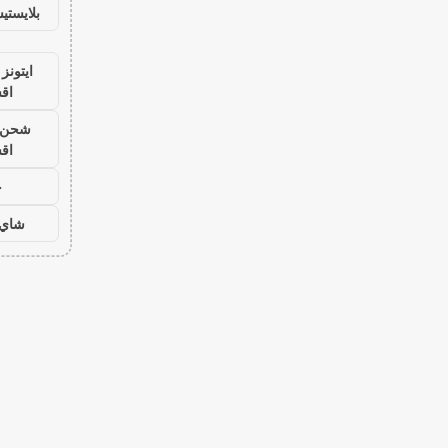
بلايست
ايتونز
اق
شحن ي
اق
ح
شاي 