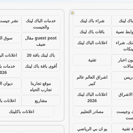
!
اك لينك
شراء باك لينك
خدمات الباك لينك
نشر جيست
والجيست
ابط نصية
باقات باك لينك
guest post مقال
سوق ال
نك، شراء
اعلانات الباك لينك
ضيف
ينكات
باك لينك باقة 20
اعلانات الب
ون اخبار
تقنية
صالات
أقوى باقة باك لينك
خدمات با 
026
دريس
اشراق العالم عالم
كبير
موقع تجاربنا
ديوان ا
تجارب الحياه
الاشراق
اعلانات الباك لينك
2026
مشاريع
اعلانات با
ك وجيست
مصادر التعليم
اعلانات باكلينك
ست
 تقنية
يو ان بي الرياضي