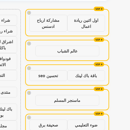
!
شراء ب
اول اثنين ريادة
مشاركة ارباح
اعمال
ادسنس
شراء رو
اشراق ل
!
باكل
عالم الشباب
فودواف
الات
!
الت
باقة باك لينك
تحسين seo
منتدى 
!
ماسنجر المسلم
باك لين
بو
!
ضوء التعليمي
صحيفة برق
مجلة