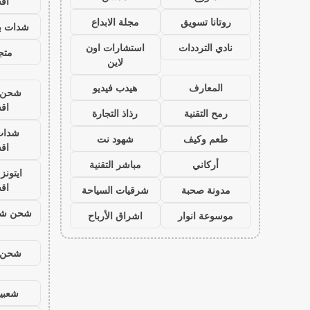
اق
روتانا تسويق
مجلة الابداع
شدات بب
نادي الترددات
استشارات اون
متجر
لاين
المعارف
هيدب فيديو
شحن ي
اق
رمح التقنية
رذاذ التجارة
شدات
طعم وكيف
شهود نت
اق
أركاني
مباشر التقنية
ايتون
اق
مدونة صحبة
شرقيات السياحة
شحن شد
موسوعة انوار
اشراق الأرباح
شحن ي
شعبية