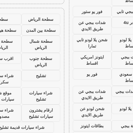
ساط
جي تابي
فور يو ستور
سطحة الرياض
سطح
 4u
شدات ببجي عن
طريق الايدي
سطحة بين المدن
سطحة هيد
لا لودو
شحن يلا لودو تابي
سطحة شمال
سطحة 
ساط
تمارا
الرياض
الري
 ببجي
ايتونز امريكي
سطحة جنوب
اقرب س
ساط
اقساط
الرياض
ز سعودي
فور يو
تشليح
شراء سي
ساط
سكرا
ات ببجي
شدات ببجي عن
شراء سيارات
موقع ش
طريق الايدي
تشليح
سيارات 
لا لودو
شحن لودو عن
ارقام يشترون
شراء سي
طريق الايدي
سيارات تشليح
مصدو
 ببجي
بطاقات ايتونز
شراء سيارات قديمة تشليح