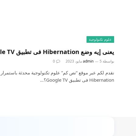
علوم تكنولوجية
يعنى إيه وضع Hibernation فى تطبيق Google TV؟ وماهو مميزاته؟
بواسطة
5 مايو، 2023
admin
0
نقدم لكم عبر موقع “نص كم” علوم تكنولوجية محدثة باستمرار ن
Hibernation فى تطبيق Google TV؟…