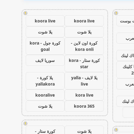
!
!
 بوست
koora live
koora live
يلا شوت
يلا شوت
عرب
كورة اون لاين -
كورة جول - kora
goal
kora onli
اك لينك
كورة ستار - kora
سوريا لايف
كلينك
star
2
يلا لايف - yalla
يلا كورة -
لعرب
live
yallakora
kooralive
kora live
ك لينك
koora 365
يلا شوت
!
!
يلا شوت
كورة ستار -