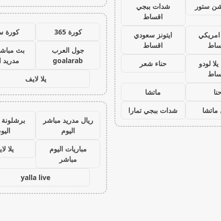
يشن ستور
شدات ببجي
اقساط
كورة 365
كورة س
 امريكي
ايتونز سعودي
ساط
اقساط
جول العرب
بث مباشر
goalarab
مدريد ا
لا لودو
حناء شعر
ساط
يلا لايف
نا
ماتشا
ماتشا
شدات ببجي تمارا
ريال مدريد مباشر
برشلونة 
اليوم
اليو
مباريات اليوم
يلا لا
مباشر
yalla live