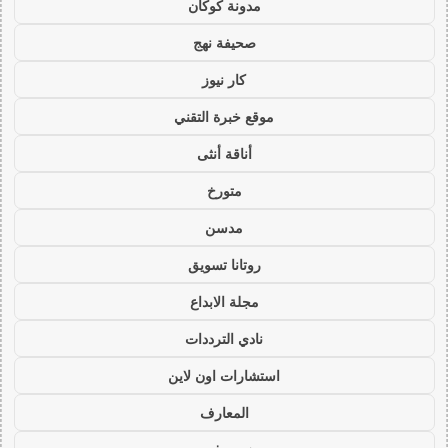
مدونة كوكان
صحيفة نهج
كار نيوز
موقع خبرة التقني
أناقة أنثى
متورخ
مدسن
روتانا تسويق
مجلة الابداع
نادي الترددات
استشارات اون لاين
المعارف