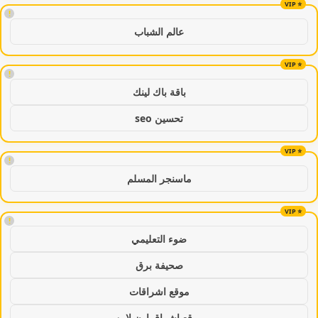
!
عالم الشباب
!
باقة باك لينك
تحسين seo
!
ماسنجر المسلم
!
ضوء التعليمي
صحيفة برق
موقع اشراقات
موقع اشراق اون لاين