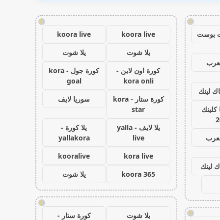
!
!
 بوست
koora live
koora live
يلا شوت
يلا شوت
عرب
كورة اون لاين -
كورة جول - kora
goal
kora onli
اك لينك
كورة ستار - kora
سوريا لايف
كلينك
star
2
يلا لايف - yalla
يلا كورة -
لعرب
live
yallakora
kooralive
kora live
ك لينك
koora 365
يلا شوت
!
!
يلا شوت
كورة ستار -