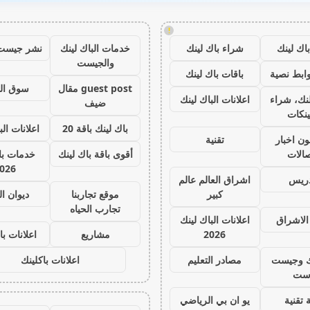
!
اك لينك
شراء باك لينك
خدمات الباك لينك
نشر جيست
والجيست
ابط نصية
باقات باك لينك
guest post مقال
سوق ال
نك، شراء
اعلانات الباك لينك
ضيف
ينكات
باك لينك باقة 20
اعلانات الب
ون اخبار
تقنية
صالات
أقوى باقة باك لينك
خدمات با 
026
دريس
اشراق العالم عالم
كبير
موقع تجاربنا
ديوان ا
تجارب الحياه
الاشراق
اعلانات الباك لينك
2026
مشاريع
اعلانات با
ك وجيست
مصادر التعليم
اعلانات باكلينك
ست
 تقنية
يو ان بي الرياضي