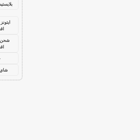
بلايست
ايتونز
اق
شحن ي
اق
ح
شاي 