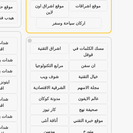
موقع اشراقات
موقع اشراق اون
موقع حال
لاين
هيدب فن
اركان سياحة وسفر
!
شدات
مسك الكلمات في
اشراق التقنية
اق
قوقل
شدات بب
ان سفن
مرابع التكنولوجيا
شدات بب
خيال التقنية
شوف ويب
ايتون
مجلة الاسهم
الشرقية الاقتصادية
اق
عالم الايفون
مدونة كوكان
شدات
اق
صحيفة نهج
كار نيوز
شدات بب
موقع خبرة التقني
أناقة أنثى
شدات
متورخ
مدسن