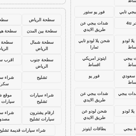
ساط
جي تابي
فور يو ستور
سطحة الرياض
سطح
 4u
شدات ببجي عن
طريق الايدي
سطحة بين المدن
سطحة هيد
لا لودو
شحن يلا لودو تابي
سطحة شمال
سطحة 
ساط
تمارا
الرياض
الري
 ببجي
ايتونز امريكي
سطحة جنوب
اقرب س
ساط
اقساط
الرياض
ز سعودي
فور يو
تشليح
شراء سي
ساط
سكرا
ات ببجي
شدات ببجي عن
شراء سيارات
موقع ش
طريق الايدي
تشليح
سيارات 
لا لودو
شحن لودو عن
ارقام يشترون
شراء سي
طريق الايدي
سيارات تشليح
مصدو
 ببجي
بطاقات ايتونز
شراء سيارات قديمة تشليح