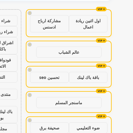
!
شراء ب
اول اثنين ريادة
مشاركة ارباح
اعمال
ادسنس
شراء رو
اشراق ل
!
باكل
عالم الشباب
فودواف
الات
!
الت
باقة باك لينك
تحسين seo
منتدى 
!
ماسنجر المسلم
باك لين
بو
!
ضوء التعليمي
صحيفة برق
مجلة