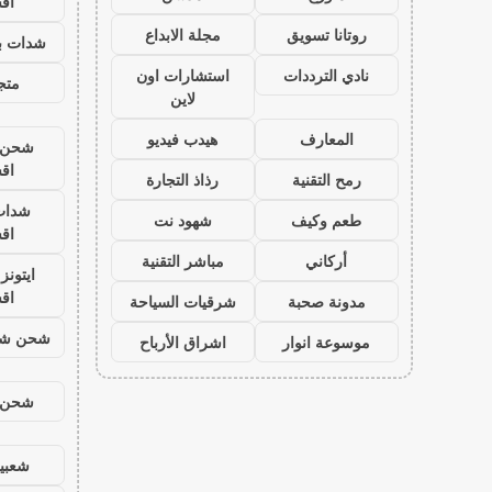
اق
روتانا تسويق
مجلة الابداع
شدات بب
نادي الترددات
استشارات اون
متجر
لاين
المعارف
هيدب فيديو
شحن ي
اق
رمح التقنية
رذاذ التجارة
شدات
طعم وكيف
شهود نت
اق
أركاني
مباشر التقنية
ايتون
اق
مدونة صحبة
شرقيات السياحة
شحن شد
موسوعة انوار
اشراق الأرباح
شحن ي
شعبية