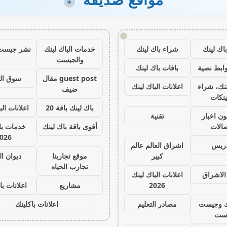
+
!
اك لينك
شراء باك لينك
خدمات الباك لينك
نشر جيست
والجيست
ابط نصية
باقات باك لينك
guest post مقال
سوق ال
نك، شراء
اعلانات الباك لينك
ضيف
ينكات
باك لينك باقة 20
اعلانات الب
ون اخبار
تقنية
صالات
أقوى باقة باك لينك
خدمات با 
026
دريس
اشراق العالم عالم
كبير
موقع تجاربنا
ديوان ا
تجارب الحياه
الاشراق
اعلانات الباك لينك
2026
مشاريع
اعلانات با
ك وجيست
مصادر التعليم
اعلانات باكلينك
ست