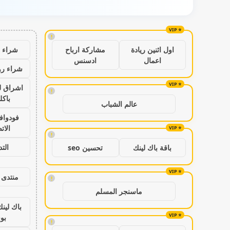
!
شراء ب
اول اثنين ريادة
مشاركة ارباح
اعمال
ادسنس
شراء رو
اشراق ل
!
باكل
عالم الشباب
فودواف
الات
!
الت
باقة باك لينك
تحسين seo
منتدى 
!
ماسنجر المسلم
باك لين
بو
!