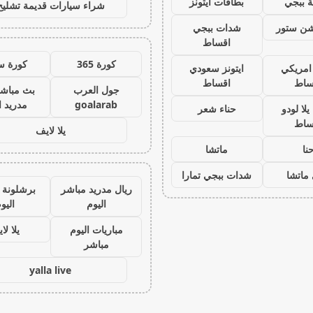
 ببجي
بطاقات ايتونز
شراء سيارات قديمة تشليح
يشن ستور
شدات ببجي
اقساط
كورة 365
كورة س
 امريكي
ايتونز سعودي
ساط
اقساط
جول العرب
بث مباشر
goalarab
مدريد ا
لا لودو
حناء شعر
ساط
يلا لايف
نا
ماتشا
ماتشا
شدات ببجي تمارا
ريال مدريد مباشر
برشلونة 
اليوم
اليو
مباريات اليوم
يلا لا
مباشر
yalla live