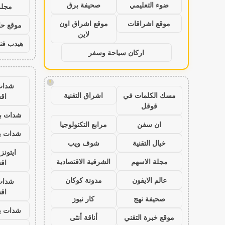
ضوء التعليمي
صحيفة برق
مجلة
موقع اشراقات
موقع اشراق اون
موقع حال
لاين
هيدب فن
اركان سياحة وسفر
!
شدات
مسك الكلمات في
اشراق التقنية
اق
قوقل
شدات بب
ان سفن
مرابع التكنولوجيا
شدات بب
خيال التقنية
شوف ويب
ايتون
مجلة الاسهم
الشرقية الاقتصادية
اق
عالم الايفون
مدونة كوكان
شدات
اق
صحيفة نهج
كار نيوز
شدات بب
موقع خبرة التقني
أناقة أنثى