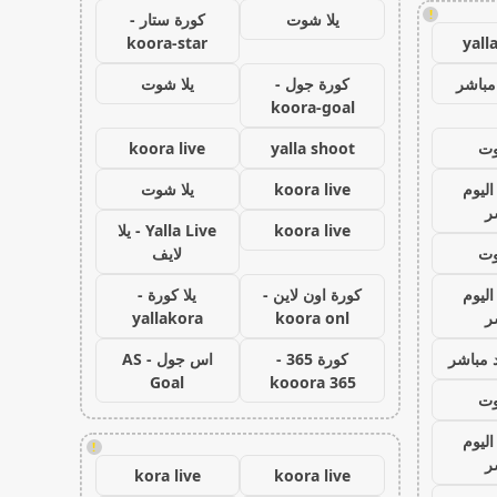
!
يلا شوت
كورة ستار -
koora-star
yall
مباشر
كورة جول -
يلا شوت
koora-goal
وت
yalla shoot
koora live
اليوم
koora live
يلا شوت
ر
koora live
Yalla Live - يلا
وت
لايف
اليوم
كورة اون لاين -
يلا كورة -
ر
koora onl
yallakora
 مباشر
كورة 365 -
اس جول - AS
Goal
kooora 365
وت
اليوم
!
ر
kora live
koora live