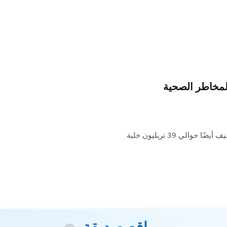
المخاطر الصحية
تتكون أجسادنا من حوالي 30 تريليون خلية بشرية ، لكنها تستضيف أيضًا حوالي 39 تريليون خلية
مواقع صديقة