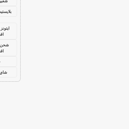
شعبية
بلايست
ايتونز
اق
شحن ي
اق
ح
شاي 