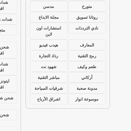
شدات
متورخ
مدسن
اق
روتانا تسويق
مجلة الابداع
شدات بب
نادي الترددات
استشارات اون
متجر
لاين
المعارف
هيدب فيديو
شحن ي
اق
رمح التقنية
رذاذ التجارة
شدات
طعم وكيف
شهود نت
اق
أركاني
مباشر التقنية
ايتون
اق
مدونة صحبة
شرقيات السياحة
شحن شد
موسوعة انوار
اشراق الأرباح
شحن ي