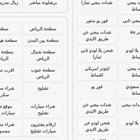
 ببجي
شدات ببجي تمارا
برشلونة مباشر
ريال مدريد
ساط
جي تابي
فور يو ستور
سطحة الرياض
سطح
 4u
شدات ببجي عن
طريق الايدي
سطحة بين المدن
سطحة هيد
لا لودو
شحن يلا لودو تابي
سطحة شمال
سطحة 
ساط
تمارا
الرياض
الري
 ببجي
ايتونز امريكي
سطحة جنوب
اقرب س
ساط
اقساط
الرياض
ز سعودي
فور يو
تشليح
شراء سي
ساط
سكرا
ات ببجي
شدات ببجي عن
شراء سيارات
موقع ش
طريق الايدي
تشليح
سيارات 
لا لودو
شحن لودو عن
ارقام يشترون
شراء سي
طريق الايدي
سيارات تشليح
مصدو