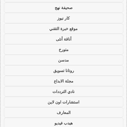
صحيفة نهج
كار نيوز
موقع خبرة التقني
أناقة أنثى
متورخ
مدسن
روتانا تسويق
مجلة الابداع
نادي الترددات
استشارات اون لاين
المعارف
هيدب فيديو