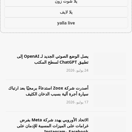
يلا شوت زون
يلا لايف
yalla live
يصل الوضع الصوتي الجديد لـ OpenAI إلى
تطبيق ChatGPT لسطح المكتب
24 يوليو، 2026
أصدرت شركة Zoox استدعاءً برمجيًا بعد ارتباك
سيارة أجرة آلية بسبب الدخان الكثيف
17 يوليو، 2026
الاتحاد الأوروبي يهدد شركة Meta بفرض
غرامات على الميزات المسببة للإدمان على
Facebook وInstagram