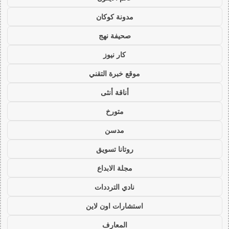
مدونة كوكان
صحيفة نهج
كار نيوز
موقع خبرة التقني
أناقة أنثى
متورخ
مدسن
روتانا تسويق
مجلة الابداع
نادي الترددات
استشارات اون لاين
المعارف