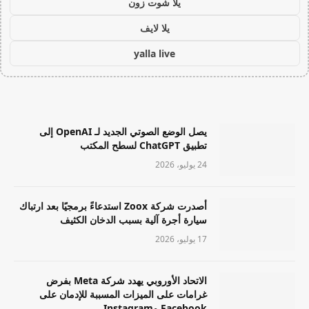
يلا شوت زون
يلا لايف
yalla live
يصل الوضع الصوتي الجديد لـ OpenAI إلى
تطبيق ChatGPT لسطح المكتب
24 يوليو، 2026
أصدرت شركة Zoox استدعاءً برمجيًا بعد ارتباك
سيارة أجرة آلية بسبب الدخان الكثيف
17 يوليو، 2026
الاتحاد الأوروبي يهدد شركة Meta بفرض
غرامات على الميزات المسببة للإدمان على
Facebook وInstagram