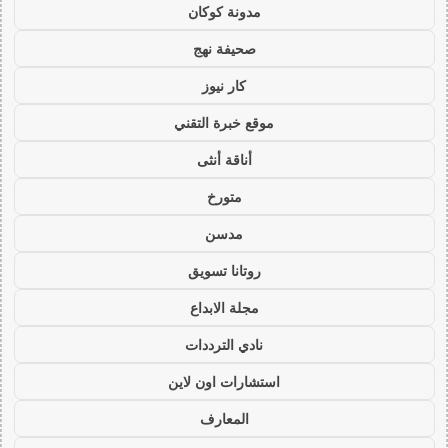
مدونة كوكان
صحيفة نهج
كار نيوز
موقع خبرة التقني
أناقة أنثى
متورخ
مدسن
روتانا تسويق
مجلة الابداع
نادي الترددات
استشارات اون لاين
المعارف