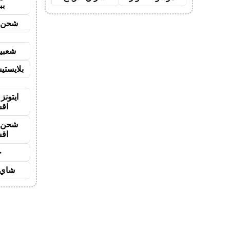
بب
شحن ي
شعبية
بلايستي
ايتونز
اق
شحن ي
اق
ح
شاي 