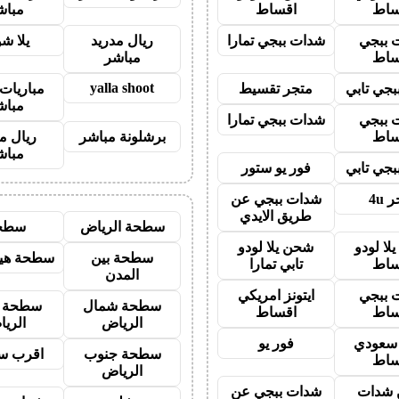
ساط
اقساط
مباش
 ببجي
شدات ببجي تمارا
ريال مدريد
يلا ش
ساط
مباشر
yalla shoot
جي تابي
متجر تقسيط
مباريات 
مباش
 ببجي
شدات ببجي تمارا
ساط
برشلونة مباشر
ريال م
مباش
جي تابي
فور يو ستور
 4u
شدات ببجي عن
طريق الايدي
سطحة الرياض
سطح
لا لودو
شحن يلا لودو
سطحة بين
سطحة هيد
ساط
تابي تمارا
المدن
 ببجي
ايتونز امريكي
سطحة شمال
سطحة 
ساط
اقساط
الرياض
الري
ز سعودي
فور يو
سطحة جنوب
اقرب س
ساط
الرياض
شدات
شدات ببجي عن