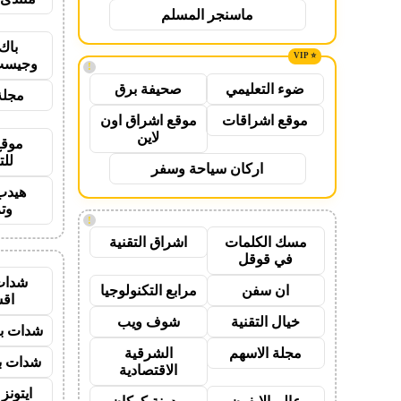
ماسنجر المسلم
باك
وجيست
!
ضوء التعليمي
صحيفة برق
مجلة
موقع اشراقات
موقع اشراق اون
لاين
موقع
للت
اركان سياحة وسفر
هيدب
وت
!
مسك الكلمات
اشراق التقنية
في قوقل
شدات
ان سفن
مرابع التكنولوجيا
اق
خيال التقنية
شوف ويب
شدات بب
مجلة الاسهم
الشرقية
شدات بب
الاقتصادية
ايتون