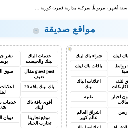
مواقع صديقة
+
!
اك لينك
شراء باك لينك
خدمات الباك
نشر ج
لينك والجيست
بوس
روابط
باقات باك لينك
ية
guest post مقال
سوق ال
ضيف
 لنك،
اعلانات الباك
اكلينكات
لينك
باك لينك باقة 20
اعلانات 
لين
ون اخبار
تقنية
صالات
أقوى باقة باك
خدمات با
026
لينك
دريس
اشراق العالم
عالم كبير
موقع تجاربنا
ديوان ا
تجارب الحياه
الاشراق
اعلانات الباك