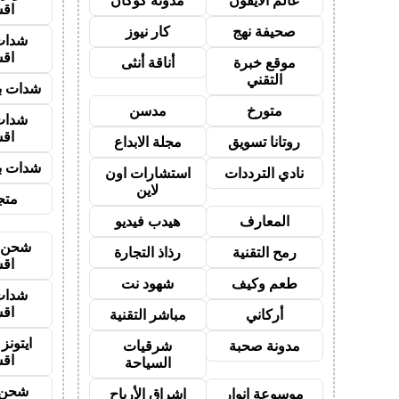
عالم الايفون
مدونة كوكان
اق
صحيفة نهج
كار نيوز
شدات
اق
موقع خبرة
أناقة أنثى
التقني
شدات بب
متورخ
مدسن
شدات
اق
روتانا تسويق
مجلة الابداع
شدات بب
نادي الترددات
استشارات اون
لاين
متجر
المعارف
هيدب فيديو
شحن ي
رمح التقنية
رذاذ التجارة
اق
طعم وكيف
شهود نت
شدات
اق
أركاني
مباشر التقنية
ايتون
مدونة صحبة
شرقيات
اق
السياحة
شحن 
موسوعة انوار
اشراق الأرباح