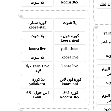
koora 365
يلا شوت
اك لينك
!
يلا شوت
كورة ستار -
koora-star
!
yall
كورة جول -
يلا شوت
koora-goal
مباشر
koora live
yalla shoot
وت
koora live
يلا شوت
koora live
Yalla Live - يلا
اليوم
لايف
ر
كورة اون لاين -
يلا كورة -
وت
yallakora
koora onl
كورة 365 -
اس جول - AS
اليوم
Goal
kooora 365
ر
دريد