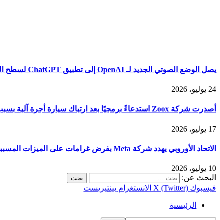
يصل الوضع الصوتي الجديد لـ OpenAI إلى تطبيق ChatGPT لسطح المكتب
24 يوليو، 2026
أصدرت شركة Zoox استدعاءً برمجيًا بعد ارتباك سيارة أجرة آلية بسبب الدخان الكثيف
17 يوليو، 2026
الاتحاد الأوروبي يهدد شركة Meta بفرض غرامات على الميزات المسببة للإدمان على Facebook وInstagram
10 يوليو، 2026
البحث عن:
فيسبوك
X (Twitter)
الانستغرام
بينتيريست
الرئيسية