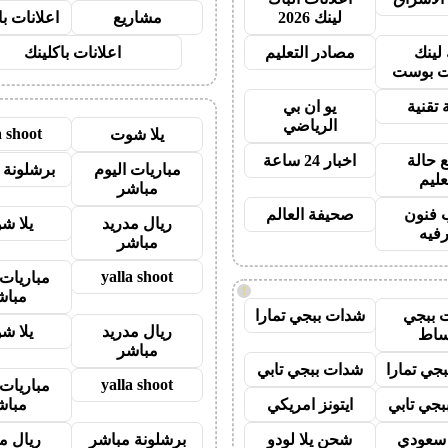
لينك 2026
مشاريع
اعلانات ب
 لينك
مصادر التعليم
اعلانات باكلينك
 بوست
 تقنية
يو ان بي
الرياضي
a shoot
يلا شوت
 حالة
اخبار 24 ساعة
مباريات اليوم
برشلونة 
عليم
مباشر
 فنون
صحيفة العالم
ريال مدريد
يلا ش
رفيه
مباشر
yalla shoot
مباريات 
!
مباش
 ببجي
شدات ببجي تمارا
ريال مدريد
يلا ش
ساط
مباشر
جي تمارا
شدات ببجي تابي
yalla shoot
مباريات 
جي تابي
ايتونز امريكي
مباش
ز سعودي
شحن يلا لودو
برشلونة مباشر
ريال م