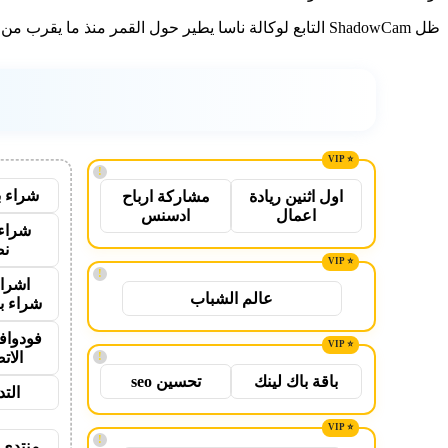
ظل ShadowCam التابع لوكالة ناسا يطير حول القمر منذ ما يقرب من ستة أشهر ، مربوطًا بمركبة مدارية قمرية كورية.…
!
شراء ب
اول اثنين ريادة
مشاركة ارباح
اعمال
ادسنس
شراء 
نص
!
اشراق
عالم الشباب
شراء ب
فودواف
الات
!
باقة باك لينك
تحسين seo
الت
!
منتدى 