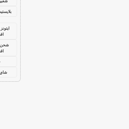
شعبية
بلايست
ايتونز
اق
شحن ي
اق
ح
شاي 