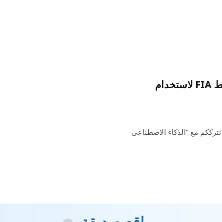
الذكاء الاصطناعى “يقود” فورمولا 1: كيف تخطط FIA لاستخدام
نترككم مع “الذكاء الاصطناعى
مواقع صديقة