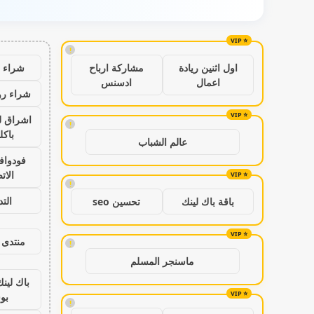
!
شراء ب
اول اثنين ريادة
مشاركة ارباح
اعمال
ادسنس
شراء رو
اشراق ل
!
باكل
عالم الشباب
فودواف
الات
!
الت
باقة باك لينك
تحسين seo
منتدى 
!
ماسنجر المسلم
باك لين
بو
!