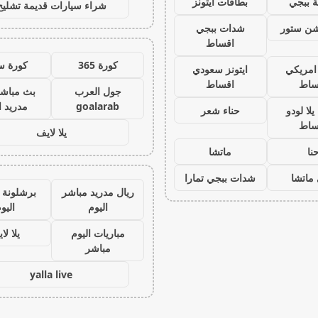
 ببجي
بطاقات ايتونز
شراء سيارات قديمة تشليح
يشن ستور
شدات ببجي
اقساط
كورة 365
كورة س
 امريكي
ايتونز سعودي
ساط
اقساط
جول العرب
بث مباشر
goalarab
مدريد ا
لا لودو
حناء شعر
ساط
يلا لايف
نا
ماتشا
ماتشا
شدات ببجي تمارا
ريال مدريد مباشر
برشلونة 
اليوم
اليو
مباريات اليوم
يلا لا
مباشر
yalla live