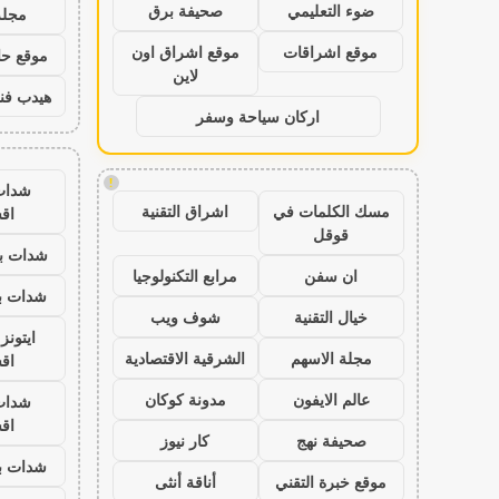
ضوء التعليمي
صحيفة برق
مجلة
موقع اشراقات
موقع اشراق اون
موقع حال
لاين
هيدب فن
اركان سياحة وسفر
!
شدات
مسك الكلمات في
اشراق التقنية
اق
قوقل
شدات بب
ان سفن
مرابع التكنولوجيا
شدات بب
خيال التقنية
شوف ويب
ايتون
مجلة الاسهم
الشرقية الاقتصادية
اق
عالم الايفون
مدونة كوكان
شدات
اق
صحيفة نهج
كار نيوز
شدات بب
موقع خبرة التقني
أناقة أنثى