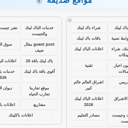
+
!
اك لينك
شراء باك لينك
خدمات الباك لينك
نشر جيست
والجيست
ابط نصية
باقات باك لينك
guest post مقال
سوق ال
نك، شراء
اعلانات الباك لينك
ضيف
ينكات
باك لينك باقة 20
اعلانات الب
ون اخبار
تقنية
صالات
أقوى باقة باك لينك
خدمات با 
026
دريس
اشراق العالم عالم
كبير
موقع تجاربنا
ديوان ا
تجارب الحياه
الاشراق
اعلانات الباك لينك
2026
مشاريع
اعلانات با
ك وجيست
مصادر التعليم
اعلانات باكلينك
ست