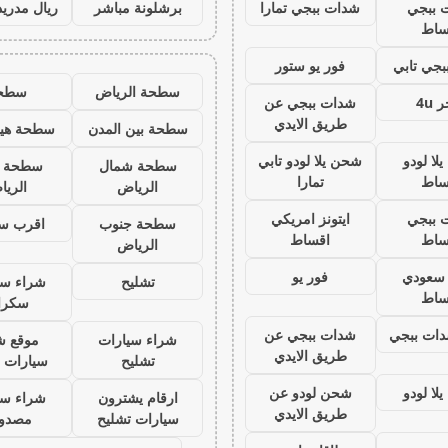
 ببجي
شدات ببجي تمارا
برشلونة مباشر
ريال مدريد
ساط
جي تابي
فور يو ستور
سطحة الرياض
سطح
 4u
شدات ببجي عن
طريق الايدي
سطحة بين المدن
سطحة هيد
لا لودو
شحن يلا لودو تابي
سطحة شمال
سطحة 
ساط
تمارا
الرياض
الري
 ببجي
ايتونز امريكي
سطحة جنوب
اقرب س
ساط
اقساط
الرياض
ز سعودي
فور يو
تشليح
شراء سي
ساط
سكرا
ات ببجي
شدات ببجي عن
شراء سيارات
موقع ش
طريق الايدي
تشليح
سيارات 
لا لودو
شحن لودو عن
ارقام يشترون
شراء سي
طريق الايدي
سيارات تشليح
مصدو