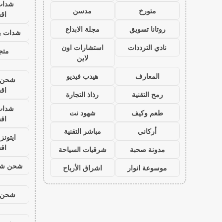
شدات
متورخ
مدسن
اق
روتانا تسويق
مجلة الابداع
شدات بب
نادي الترددات
استشارات اون
متجر
لاين
المعارف
هيدب فيديو
شحن ي
اق
رمح التقنية
رذاذ التجارة
شدات
طعم وكيف
شهود نت
اق
أركاني
مباشر التقنية
ايتون
اق
مدونة صحبة
شرقيات السياحة
شحن شد
موسوعة انوار
اشراق الأرباح
شحن ي