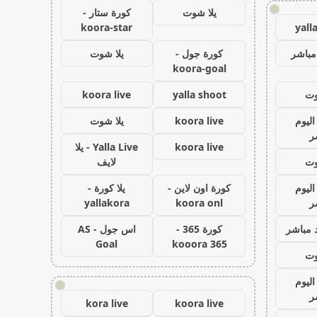
!
يلا شوت
كورة ستار -
koora-star
yall
مباشر
كورة جول -
يلا شوت
koora-goal
وت
yalla shoot
koora live
اليوم
koora live
يلا شوت
ر
koora live
Yalla Live - يلا
وت
لايف
اليوم
كورة اون لاين -
يلا كورة -
ر
koora onl
yallakora
 مباشر
كورة 365 -
اس جول - AS
Goal
kooora 365
وت
اليوم
!
ر
kora live
koora live