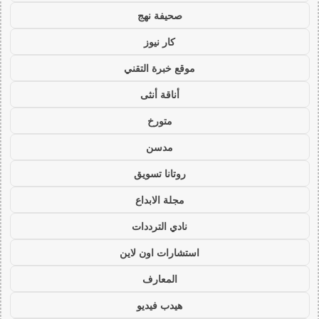
صحيفة نهج
كار نيوز
موقع خبرة التقني
أناقة أنثى
متورخ
مدسن
روتانا تسويق
مجلة الابداع
نادي الترددات
استشارات اون لاين
المعارف
هيدب فيديو