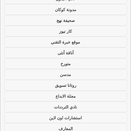
مدونة كوكان
صحيفة نهج
كار نيوز
موقع خبرة التقني
أناقة أنثى
متورخ
مدسن
روتانا تسويق
مجلة الابداع
نادي الترددات
استشارات اون لاين
المعارف