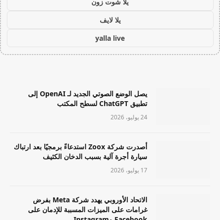
يلا شوت زون
يلا لايف
yalla live
يصل الوضع الصوتي الجديد لـ OpenAI إلى
تطبيق ChatGPT لسطح المكتب
24 يوليو، 2026
أصدرت شركة Zoox استدعاءً برمجيًا بعد ارتباك
سيارة أجرة آلية بسبب الدخان الكثيف
17 يوليو، 2026
الاتحاد الأوروبي يهدد شركة Meta بفرض
غرامات على الميزات المسببة للإدمان على
Facebook وInstagram