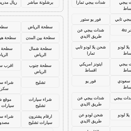
 ببجي
شدات ببجي تمارا
برشلونة مباشر
ريال مدريد
ساط
جي تابي
فور يو ستور
سطحة الرياض
سطح
 4u
شدات ببجي عن
طريق الايدي
سطحة بين المدن
سطحة هيد
لا لودو
شحن يلا لودو تابي
سطحة شمال
سطحة 
ساط
تمارا
الرياض
الري
 ببجي
ايتونز امريكي
سطحة جنوب
اقرب س
ساط
اقساط
الرياض
ز سعودي
فور يو
تشليح
شراء سي
ساط
سكرا
ات ببجي
شدات ببجي عن
شراء سيارات
موقع ش
طريق الايدي
تشليح
سيارات 
لا لودو
شحن لودو عن
ارقام يشترون
شراء سي
طريق الايدي
سيارات تشليح
مصدو