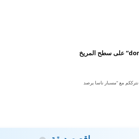
مسبار ناسا يرصد صخرة غريبة على شكل “donut” على سطح المريخ
نترككم مع “مسبار ناسا يرصد
مواقع صديقة