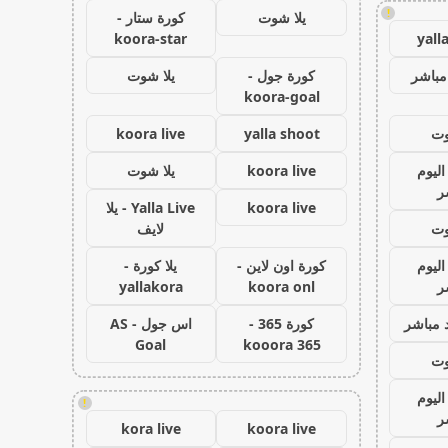
!
يلا شوت
كورة ستار -
koora-star
yall
مباشر
كورة جول -
يلا شوت
koora-goal
وت
yalla shoot
koora live
اليوم
koora live
يلا شوت
ر
koora live
Yalla Live - يلا
وت
لايف
اليوم
كورة اون لاين -
يلا كورة -
ر
koora onl
yallakora
 مباشر
كورة 365 -
اس جول - AS
Goal
kooora 365
وت
اليوم
!
ر
kora live
koora live