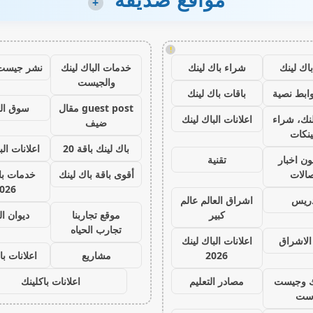
+
!
اك لينك
شراء باك لينك
خدمات الباك لينك
نشر جيست
والجيست
ابط نصية
باقات باك لينك
guest post مقال
سوق ال
نك، شراء
اعلانات الباك لينك
ضيف
ينكات
باك لينك باقة 20
اعلانات الب
ون اخبار
تقنية
صالات
أقوى باقة باك لينك
خدمات با 
026
دريس
اشراق العالم عالم
كبير
موقع تجاربنا
ديوان ا
تجارب الحياه
الاشراق
اعلانات الباك لينك
2026
مشاريع
اعلانات با
ك وجيست
مصادر التعليم
اعلانات باكلينك
ست