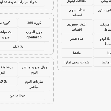
 ببجي
بطاقات ايتونز
شراء سيارات قديمة تشليح
يشن ستور
شدات ببجي
اقساط
كورة 365
كورة س
 امريكي
ايتونز سعودي
ساط
اقساط
جول العرب
بث مباشر
goalarab
مدريد ا
لا لودو
حناء شعر
ساط
يلا لايف
نا
ماتشا
ماتشا
شدات ببجي تمارا
ريال مدريد مباشر
برشلونة 
اليوم
اليو
مباريات اليوم
يلا لا
مباشر
yalla live