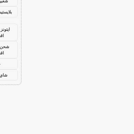
شعبية
بلايست
ايتونز
اق
شحن ي
اق
ح
شاي 