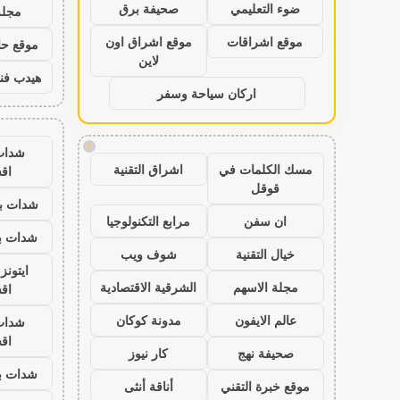
ضوء التعليمي
صحيفة برق
مجلة
موقع اشراقات
موقع اشراق اون
موقع حال
لاين
هيدب فن
اركان سياحة وسفر
!
شدات
مسك الكلمات في
اشراق التقنية
اق
قوقل
شدات بب
ان سفن
مرابع التكنولوجيا
شدات بب
خيال التقنية
شوف ويب
ايتون
مجلة الاسهم
الشرقية الاقتصادية
اق
عالم الايفون
مدونة كوكان
شدات
اق
صحيفة نهج
كار نيوز
شدات بب
موقع خبرة التقني
أناقة أنثى