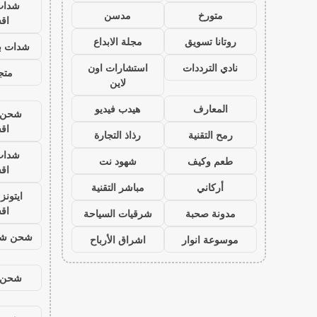
شدات
متورخ
مدسن
اق
روتانا تسويق
مجلة الابداع
شدات بب
نادي الترددات
استشارات اون
متجر
لاين
المعارف
هيدب فيديو
شحن ي
اق
رمح التقنية
رذاذ التجارة
شدات
طعم وكيف
شهود نت
اق
أركاني
مباشر التقنية
ايتون
اق
مدونة صحبة
شرقيات السياحة
شحن شد
موسوعة انوار
اشراق الأرباح
شحن ي