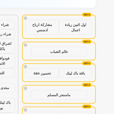
!
شراء ب
اول اثنين ريادة
مشاركة ارباح
اعمال
ادسنس
شراء رو
اشراق ل
!
باكل
عالم الشباب
فودواف
الات
!
الت
باقة باك لينك
تحسين seo
منتدى 
!
ماسنجر المسلم
باك لين
بو
!