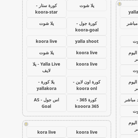
!
يلا شوت
كورة ستار -
koora-star
yall
مباشر
كورة جول -
يلا شوت
koora-goal
وت
yalla shoot
koora live
اليوم
koora live
يلا شوت
ر
koora live
Yalla Live - يلا
وت
لايف
اليوم
كورة اون لاين -
يلا كورة -
ر
koora onl
yallakora
 مباشر
كورة 365 -
اس جول - AS
Goal
kooora 365
وت
اليوم
!
ر
kora live
koora live