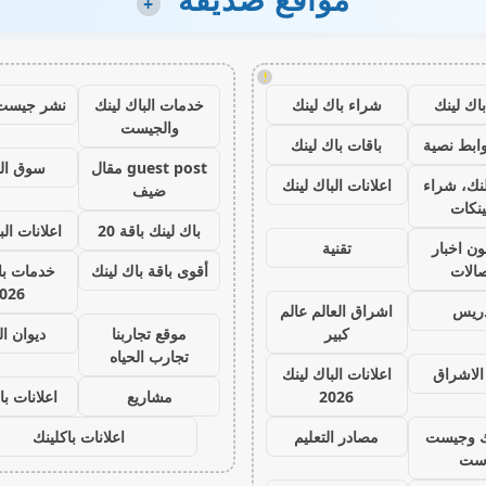
+
!
اك لينك
شراء باك لينك
خدمات الباك لينك
نشر جيست
والجيست
ابط نصية
باقات باك لينك
guest post مقال
سوق ال
نك، شراء
اعلانات الباك لينك
ضيف
ينكات
باك لينك باقة 20
اعلانات الب
ون اخبار
تقنية
صالات
أقوى باقة باك لينك
خدمات با 
026
دريس
اشراق العالم عالم
كبير
موقع تجاربنا
ديوان ا
تجارب الحياه
الاشراق
اعلانات الباك لينك
2026
مشاريع
اعلانات با
ك وجيست
مصادر التعليم
اعلانات باكلينك
ست