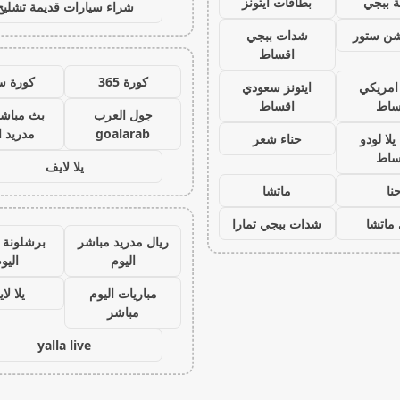
 ببجي
بطاقات ايتونز
شراء سيارات قديمة تشليح
يشن ستور
شدات ببجي
اقساط
كورة 365
كورة س
 امريكي
ايتونز سعودي
ساط
اقساط
جول العرب
بث مباشر
goalarab
مدريد ا
لا لودو
حناء شعر
ساط
يلا لايف
نا
ماتشا
ماتشا
شدات ببجي تمارا
ريال مدريد مباشر
برشلونة 
اليوم
اليو
مباريات اليوم
يلا لا
مباشر
yalla live