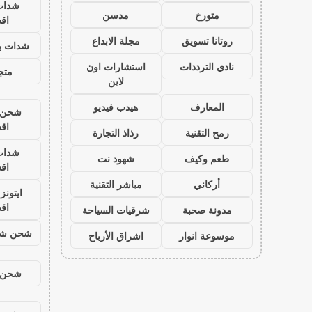
شدات
متورخ
مدسن
اق
روتانا تسويق
مجلة الابداع
شدات بب
نادي الترددات
استشارات اون
متجر
لاين
المعارف
هيدب فيديو
شحن ي
اق
رمح التقنية
رذاذ التجارة
شدات
طعم وكيف
شهود نت
اق
أركاني
مباشر التقنية
ايتون
اق
مدونة صحبة
شرقيات السياحة
شحن شد
موسوعة انوار
اشراق الأرباح
شحن ي