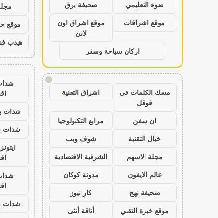
ضوء التعليمي
صحيفة برق
مجلة
موقع اشراقات
موقع اشراق اون
موقع حال
لاين
هيدب فن
اركان سياحة وسفر
!
شدات
مسك الكلمات في
اشراق التقنية
اق
قوقل
شدات بب
ان سفن
مرابع التكنولوجيا
شدات بب
خيال التقنية
شوف ويب
ايتون
مجلة الاسهم
الشرقية الاقتصادية
اق
عالم الايفون
مدونة كوكان
شدات
اق
صحيفة نهج
كار نيوز
شدات بب
موقع خبرة التقني
أناقة أنثى