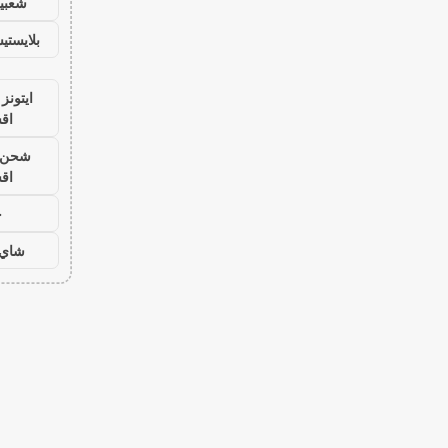
شعبية
بلايست
ايتونز
اق
شحن ي
اق
ح
شاي 