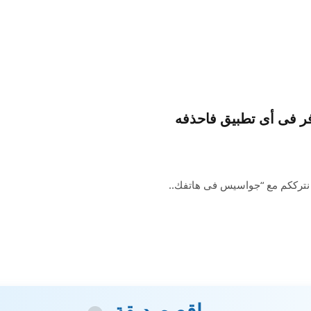
 إذا لم تتوفر فى أى تطبيق فاحذفه
 نترككم مع “جواسيس فى هاتفك..
مواقع صديقة