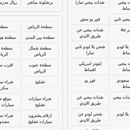
 ببجي
شدات ببجي تمارا
برشلونة مباشر
ريال مدريد
ساط
جي تابي
فور يو ستور
سطحة الرياض
سطح
 4u
شدات ببجي عن
طريق الايدي
سطحة بين المدن
سطحة هيد
لا لودو
شحن يلا لودو تابي
سطحة شمال
سطحة 
ساط
تمارا
الرياض
الري
 ببجي
ايتونز امريكي
سطحة جنوب
اقرب س
ساط
اقساط
الرياض
ز سعودي
فور يو
تشليح
شراء سي
ساط
سكرا
ات ببجي
شدات ببجي عن
شراء سيارات
موقع ش
طريق الايدي
تشليح
سيارات 
لا لودو
شحن لودو عن
ارقام يشترون
شراء سي
طريق الايدي
سيارات تشليح
مصدو