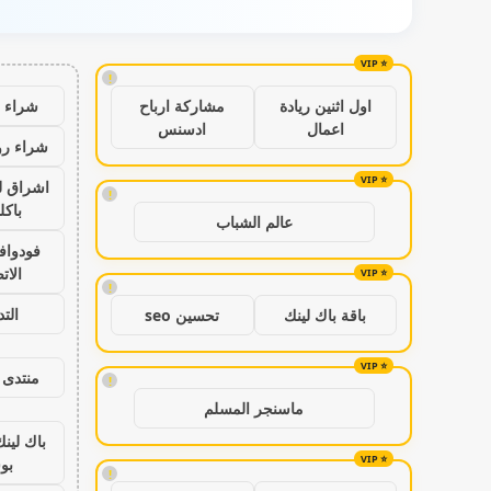
!
شراء ب
اول اثنين ريادة
مشاركة ارباح
اعمال
ادسنس
شراء رو
اشراق ل
!
باكل
عالم الشباب
فودواف
الات
!
الت
باقة باك لينك
تحسين seo
منتدى 
!
ماسنجر المسلم
باك لين
بو
!