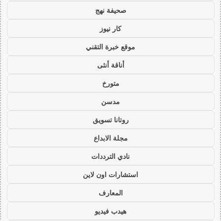
صحيفة نهج
كار نيوز
موقع خبرة التقني
أناقة أنثى
متورخ
مدسن
روتانا تسويق
مجلة الابداع
نادي الترددات
استشارات اون لاين
المعارف
هيدب فيديو