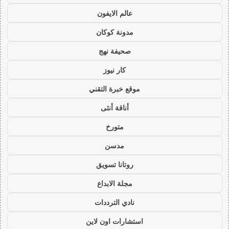
عالم الايفون
مدونة كوكان
صحيفة نهج
كار نيوز
موقع خبرة التقني
أناقة أنثى
متورخ
مدسن
روتانا تسويق
مجلة الابداع
نادي الترددات
استشارات اون لاين