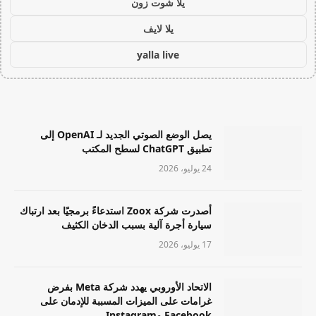
يلا شوت زون
يلا لايف
yalla live
يصل الوضع الصوتي الجديد لـ OpenAI إلى
تطبيق ChatGPT لسطح المكتب
24 يوليو، 2026
أصدرت شركة Zoox استدعاءً برمجيًا بعد ارتباك
سيارة أجرة آلية بسبب الدخان الكثيف
17 يوليو، 2026
الاتحاد الأوروبي يهدد شركة Meta بفرض
غرامات على الميزات المسببة للإدمان على
Facebook وInstagram