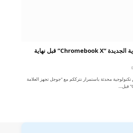
جوجل تجهز العلامة التجارية الجديدة “Chromebook X” قبل نهاية
تكنولوجية محدثة باستمرار نترككم مع “جوجل تجهز العلامة