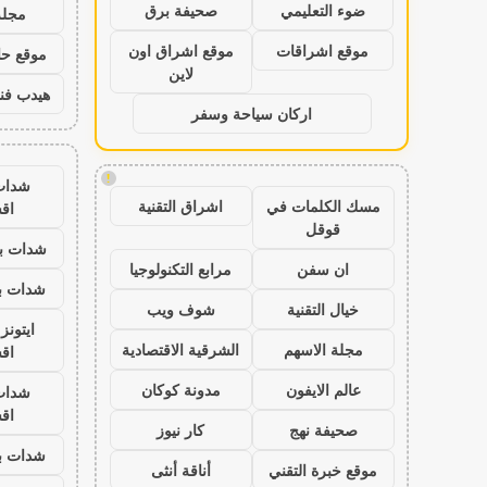
ضوء التعليمي
صحيفة برق
مجلة
موقع اشراقات
موقع اشراق اون
موقع حال
لاين
هيدب فن
اركان سياحة وسفر
!
شدات
مسك الكلمات في
اشراق التقنية
اق
قوقل
شدات بب
ان سفن
مرابع التكنولوجيا
شدات بب
خيال التقنية
شوف ويب
ايتون
مجلة الاسهم
الشرقية الاقتصادية
اق
عالم الايفون
مدونة كوكان
شدات
اق
صحيفة نهج
كار نيوز
شدات بب
موقع خبرة التقني
أناقة أنثى