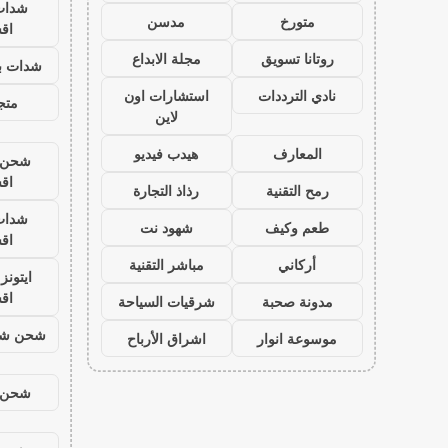
شدات
متورخ
مدسن
اق
روتانا تسويق
مجلة الابداع
شدات بب
نادي الترددات
استشارات اون
متجر
لاين
المعارف
هيدب فيديو
شحن ي
اق
رمح التقنية
رذاذ التجارة
شدات
طعم وكيف
شهود نت
اق
أركاني
مباشر التقنية
ايتون
اق
مدونة صحبة
شرقيات السياحة
شحن شد
موسوعة انوار
اشراق الأرباح
شحن ي