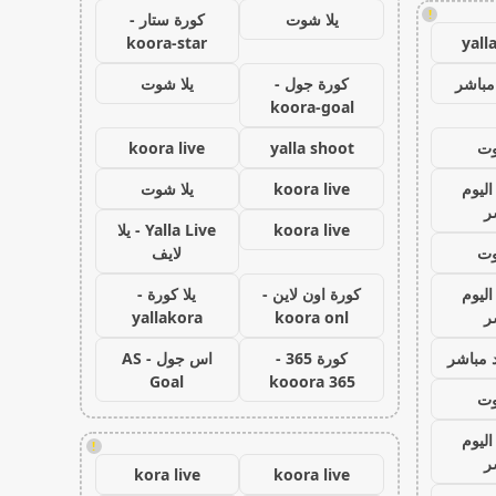
!
يلا شوت
كورة ستار -
koora-star
yall
مباشر
كورة جول -
يلا شوت
koora-goal
وت
yalla shoot
koora live
اليوم
koora live
يلا شوت
ر
koora live
Yalla Live - يلا
وت
لايف
اليوم
كورة اون لاين -
يلا كورة -
ر
koora onl
yallakora
 مباشر
كورة 365 -
اس جول - AS
Goal
kooora 365
وت
اليوم
!
ر
kora live
koora live