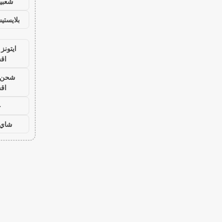
شعبية
بلايست
ايتونز
اق
شحن ي
اق
ح
شاي 