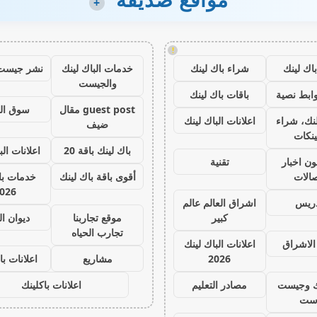
+
!
اك لينك
شراء باك لينك
خدمات الباك لينك
نشر جيست
والجيست
ابط نصية
باقات باك لينك
guest post مقال
سوق ال
نك، شراء
اعلانات الباك لينك
ضيف
ينكات
باك لينك باقة 20
اعلانات الب
ون اخبار
تقنية
صالات
أقوى باقة باك لينك
خدمات با 
026
دريس
اشراق العالم عالم
كبير
موقع تجاربنا
ديوان ا
تجارب الحياه
الاشراق
اعلانات الباك لينك
2026
مشاريع
اعلانات با
ك وجيست
مصادر التعليم
اعلانات باكلينك
ست