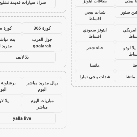
 ببجي
بطاقات ايتونز
شراء سيارات قديمة تشليح
يشن ستور
شدات ببجي
اقساط
كورة 365
كورة س
 امريكي
ايتونز سعودي
ساط
اقساط
جول العرب
بث مباشر
goalarab
مدريد ا
لا لودو
حناء شعر
ساط
يلا لايف
نا
ماتشا
ماتشا
شدات ببجي تمارا
ريال مدريد مباشر
برشلونة 
اليوم
اليو
مباريات اليوم
يلا لا
مباشر
yalla live