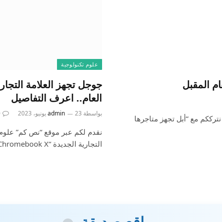
علوم تكنولوجية
العام.. اعرف التفاصيل
بواسطة
23 يونيو، 2023
admin
0
ترككم مع “أبل تجهز متاجرها
نقدم لكم عبر موقع “نص كم” علوم 
التجارية الجديدة “Chromebook X” قبل…
مواقع صديقة