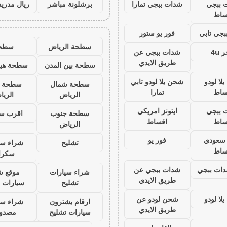
 ببجي
شدات ببجي تمارا
برشلونة مباشر
ريال مدريد
ساط
جي تابي
فور يو ستور
سطحة الرياض
سطح
 4u
شدات ببجي عن
طريق الايدي
سطحة بين المدن
سطحة هيد
لا لودو
شحن يلا لودو تابي
سطحة شمال
سطحة 
ساط
تمارا
الرياض
الري
 ببجي
ايتونز امريكي
سطحة جنوب
اقرب س
ساط
اقساط
الرياض
ز سعودي
فور يو
تشليح
شراء سي
ساط
سكرا
ات ببجي
شدات ببجي عن
شراء سيارات
موقع ش
طريق الايدي
تشليح
سيارات 
لا لودو
شحن لودو عن
ارقام يشترون
شراء سي
طريق الايدي
سيارات تشليح
مصدو