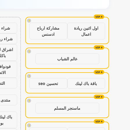
!
شراء ب
اول اثنين ريادة
مشاركة ارباح
اعمال
ادسنس
شراء رو
اشراق ل
!
باكل
عالم الشباب
فودواف
الات
!
الت
باقة باك لينك
تحسين seo
منتدى 
!
ماسنجر المسلم
باك لين
بو
!