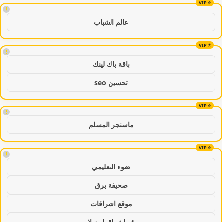
!
عالم الشباب
!
باقة باك لينك
تحسين seo
!
ماسنجر المسلم
!
ضوء التعليمي
صحيفة برق
موقع اشراقات
موقع اشراق اون لاين