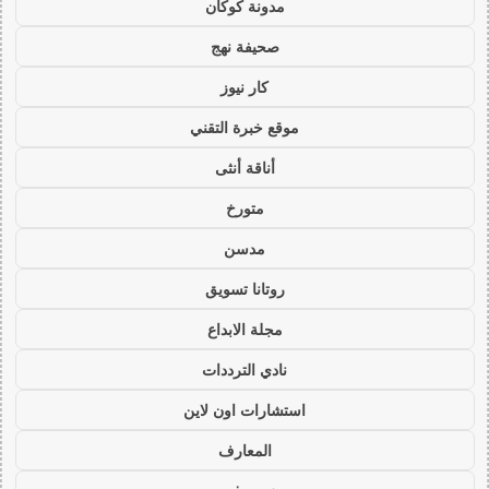
مدونة كوكان
صحيفة نهج
كار نيوز
موقع خبرة التقني
أناقة أنثى
متورخ
مدسن
روتانا تسويق
مجلة الابداع
نادي الترددات
استشارات اون لاين
المعارف