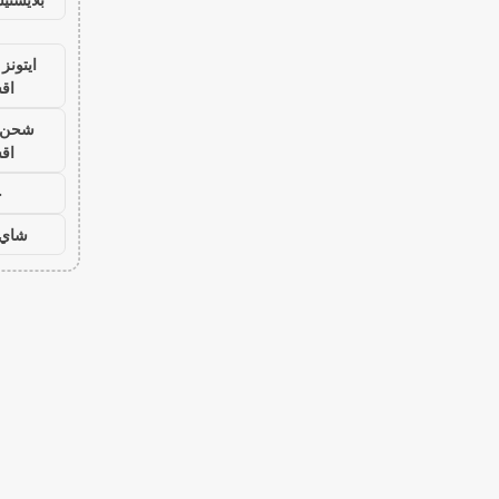
ايتونز
اق
شحن ي
اق
ح
شاي 