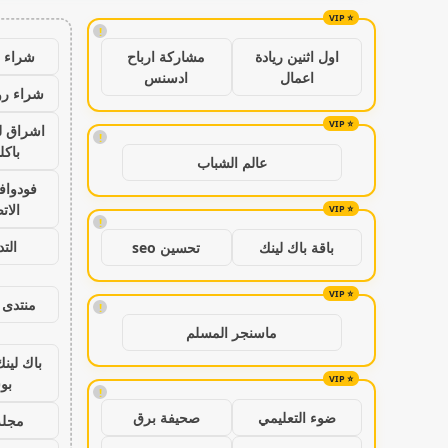
!
شراء ب
اول اثنين ريادة
مشاركة ارباح
اعمال
ادسنس
شراء رو
اشراق ل
!
باكل
عالم الشباب
فودواف
الات
!
الت
باقة باك لينك
تحسين seo
منتدى 
!
ماسنجر المسلم
باك لين
بو
!
ضوء التعليمي
صحيفة برق
مجلة