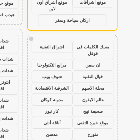
موقع اشراقات
موقع اشراق اون
موقع حال
لاين
هيدب فن
اركان سياحة وسفر
!
شدات
مسك الكلمات في
اشراق التقنية
اق
قوقل
شدات بب
ان سفن
مرابع التكنولوجيا
شدات بب
خيال التقنية
شوف ويب
ايتون
مجلة الاسهم
الشرقية الاقتصادية
اق
عالم الايفون
مدونة كوكان
شدات
اق
صحيفة نهج
كار نيوز
شدات بب
موقع خبرة التقني
أناقة أنثى
شدات
متورخ
مدسن
اق