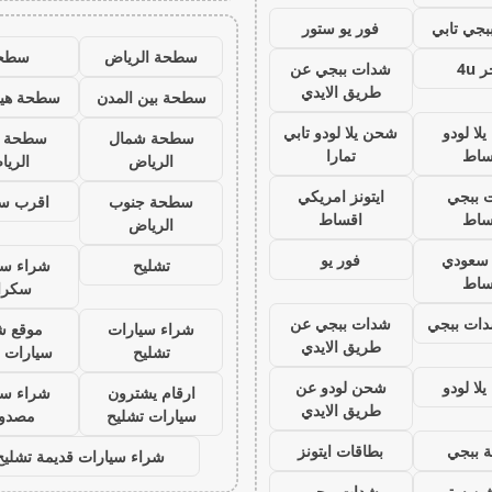
جي تابي
فور يو ستور
سطحة الرياض
سطح
 4u
شدات ببجي عن
طريق الايدي
سطحة بين المدن
سطحة هيد
لا لودو
شحن يلا لودو تابي
سطحة شمال
سطحة 
ساط
تمارا
الرياض
الري
 ببجي
ايتونز امريكي
سطحة جنوب
اقرب س
ساط
اقساط
الرياض
ز سعودي
فور يو
تشليح
شراء سي
ساط
سكرا
ات ببجي
شدات ببجي عن
شراء سيارات
موقع ش
طريق الايدي
تشليح
سيارات 
لا لودو
شحن لودو عن
ارقام يشترون
شراء سي
طريق الايدي
سيارات تشليح
مصدو
 ببجي
بطاقات ايتونز
شراء سيارات قديمة تشليح
يشن ستور
شدات ببجي