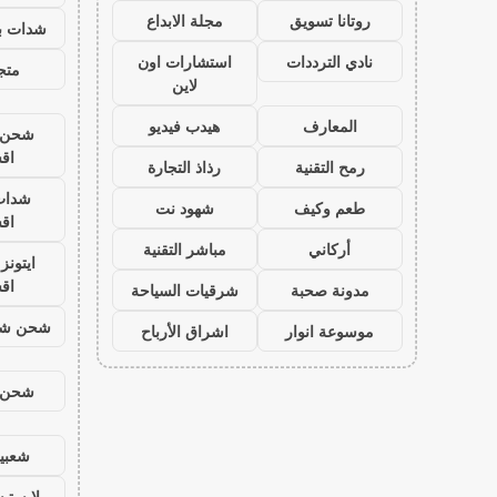
روتانا تسويق
مجلة الابداع
شدات بب
نادي الترددات
استشارات اون
متجر
لاين
المعارف
هيدب فيديو
شحن ي
اق
رمح التقنية
رذاذ التجارة
شدات
طعم وكيف
شهود نت
اق
أركاني
مباشر التقنية
ايتون
اق
مدونة صحبة
شرقيات السياحة
شحن شد
موسوعة انوار
اشراق الأرباح
شحن ي
شعبية
بلايست