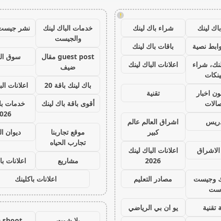
!
اك لينك
شراء باك لينك
خدمات الباك لينك
نشر جيست
والجيست
ابط نصية
باقات باك لينك
guest post مقال
سوق ال
نك، شراء
اعلانات الباك لينك
ضيف
ينكات
باك لينك باقة 20
اعلانات الب
ون اخبار
تقنية
صالات
أقوى باقة باك لينك
خدمات با 
026
دريس
اشراق العالم عالم
كبير
موقع تجاربنا
ديوان ا
تجارب الحياه
الاشراق
اعلانات الباك لينك
2026
مشاريع
اعلانات با
ك وجيست
مصادر التعليم
اعلانات باكلينك
ست
 تقنية
يو ان بي الرياضي
يلا شوت
a shoot