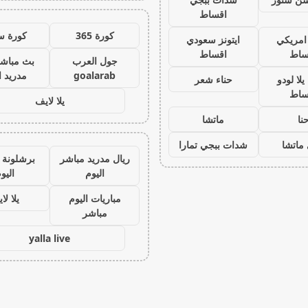
اقساط
كورة 365
كورة س
 امريكي
ايتونز سعودي
ساط
اقساط
جول العرب
بث مباشر
goalarab
مدريد ا
لا لودو
حناء شعر
ساط
يلا لايف
نا
ماتشا
ماتشا
شدات ببجي تمارا
ريال مدريد مباشر
برشلونة 
اليوم
اليو
مباريات اليوم
يلا لا
مباشر
yalla live