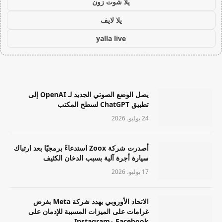
يلا شوت زون
يلا لايف
yalla live
يصل الوضع الصوتي الجديد لـ OpenAI إلى
تطبيق ChatGPT لسطح المكتب
24 يوليو، 2026
أصدرت شركة Zoox استدعاءً برمجيًا بعد ارتباك
سيارة أجرة آلية بسبب الدخان الكثيف
17 يوليو، 2026
الاتحاد الأوروبي يهدد شركة Meta بفرض
غرامات على الميزات المسببة للإدمان على
Facebook وInstagram