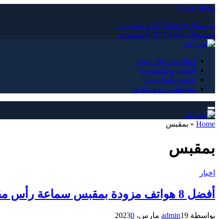
Close Menu
فيسبوك
X (Twitter)
الانستغرام
فيسبوك
X (Twitter)
الانستغرام
اعلانات الباك لينك
أداوت وتكنولوجيا
علوم تكنولوجية
تطبيقات وموبايلات
Home
»
بمقبس
بمقبس
اخبار
أفضل 8 هواتف مزودة بمقبس سماعة رأس مقاس 3.5 مم (2023): متين ورخيص وفاخر
بواسطة
19 مارس، 2023
admin
0