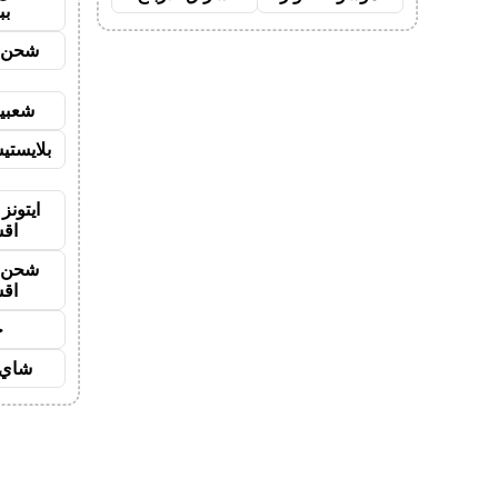
بب
شحن ي
شعبية
بلايستي
ايتونز
اق
شحن ي
اق
ح
شاي 