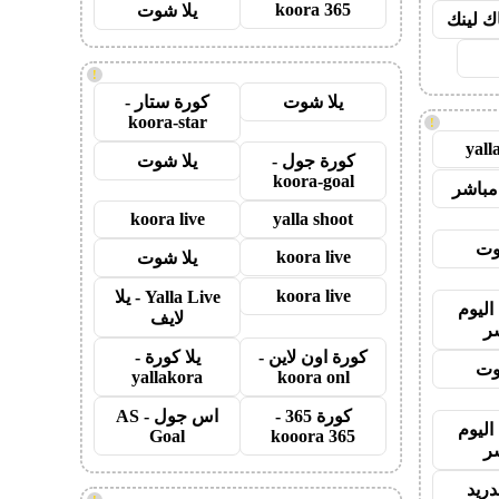
koora 365
يلا شوت
اك لينك
!
يلا شوت
كورة ستار -
koora-star
!
yall
كورة جول -
يلا شوت
koora-goal
مباشر
koora live
yalla shoot
وت
koora live
يلا شوت
koora live
Yalla Live - يلا
اليوم
لايف
ر
كورة اون لاين -
يلا كورة -
وت
yallakora
koora onl
كورة 365 -
اس جول - AS
اليوم
Goal
kooora 365
ر
دريد