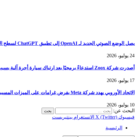
يصل الوضع الصوتي الجديد لـ OpenAI إلى تطبيق ChatGPT لسطح المكتب
24 يوليو، 2026
أصدرت شركة Zoox استدعاءً برمجيًا بعد ارتباك سيارة أجرة آلية بسبب الدخان الكثيف
17 يوليو، 2026
الاتحاد الأوروبي يهدد شركة Meta بفرض غرامات على الميزات المسببة للإدمان على Facebook وInstagram
10 يوليو، 2026
البحث عن:
فيسبوك
X (Twitter)
الانستغرام
بينتيريست
الرئيسية