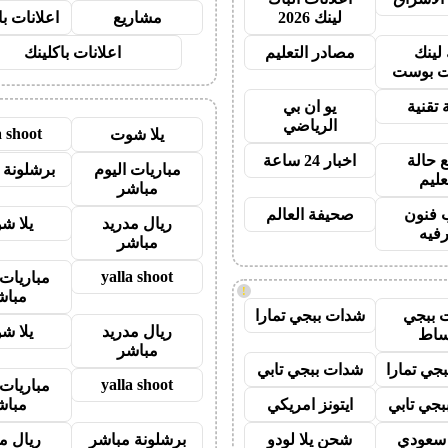
لينك 2026
مشاريع
اعلانات ب
 لينك
مصادر التعليم
اعلانات باكلينك
 بوست
 تقنية
يو ان بي
الرياضي
a shoot
يلا شوت
 حالة
اخبار 24 ساعة
مباريات اليوم
برشلونة 
عليم
مباشر
 فنون
صحيفة العالم
ريال مدريد
يلا ش
رفيه
مباشر
yalla shoot
مباريات 
!
مباش
 ببجي
شدات ببجي تمارا
ريال مدريد
يلا ش
ساط
مباشر
جي تمارا
شدات ببجي تابي
yalla shoot
مباريات 
جي تابي
ايتونز امريكي
مباش
ز سعودي
شحن يلا لودو
برشلونة مباشر
ريال م