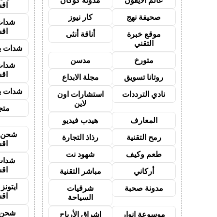
عالم الايفون
مدونة كوكان
اق
صحيفة نهج
كار نيوز
شدات
اق
موقع خبرة
أناقة أنثى
التقني
شدات بب
متورخ
مدسن
شدات
اق
روتانا تسويق
مجلة الابداع
شدات بب
نادي الترددات
استشارات اون
لاين
متجر
المعارف
هيدب فيديو
شحن ي
رمح التقنية
رذاذ التجارة
اق
طعم وكيف
شهود نت
شدات
اق
أركاني
مباشر التقنية
ايتون
مدونة صحبة
شرقيات
اق
السياحة
شحن 
موسوعة انوار
اشراق الأرباح