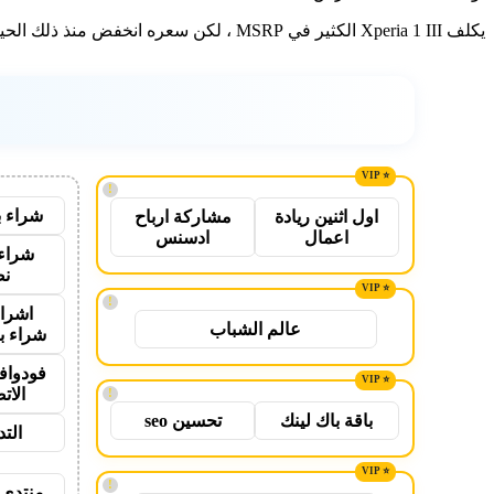
يكلف Xperia 1 III الكثير في MSRP ، لكن سعره انخفض منذ ذلك الحين. إنه الهاتف الوحيد الموجود تقريبًا مع…
!
شراء ب
اول اثنين ريادة
مشاركة ارباح
اعمال
ادسنس
شراء 
نص
!
اشراق
عالم الشباب
شراء ب
فودواف
الات
!
باقة باك لينك
تحسين seo
الت
!
منتدى 