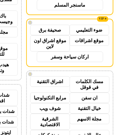
ماسنجر المسلم
باك
وجيست
!
ضوء التعليمي
صحيفة برق
مجلة
موقع اشراقات
موقع اشراق اون
لاين
موقع
للت
اركان سياحة وسفر
هيدب
وت
!
مسك الكلمات
اشراق التقنية
في قوقل
شدات
ان سفن
مرابع التكنولوجيا
اق
خيال التقنية
شوف ويب
شدات بب
مجلة الاسهم
الشرقية
شدات بب
الاقتصادية
ايتون