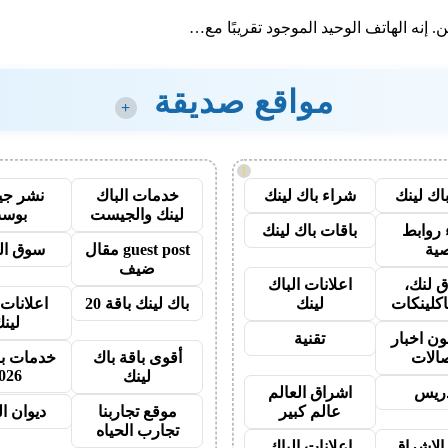
مواقع صديقة
+
!
اك لينك
شراء باك لينك
خدمات الباك
نشر ج
لينك والجيست
بوس
روابط
باقات باك لينك
ية
guest post مقال
سوق ال
ضيف
 لنك،
اعلانات الباك
اكلينكات
لينك
باك لينك باقة 20
اعلانات 
لين
ون اخبار
تقنية
صالات
أقوى باقة باك
خدمات با
026
لينك
دريس
اشراق العالم
عالم كبير
موقع تجاربنا
ديوان ا
تجارب الحياه
الاشراق
اعلانات الباك