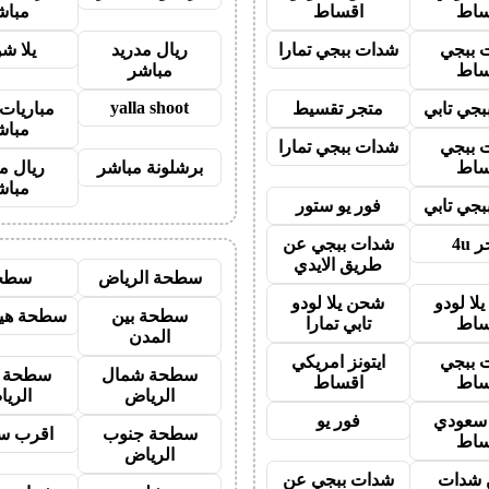
ساط
اقساط
مباش
 ببجي
شدات ببجي تمارا
ريال مدريد
يلا ش
ساط
مباشر
yalla shoot
جي تابي
متجر تقسيط
مباريات 
مباش
 ببجي
شدات ببجي تمارا
ساط
برشلونة مباشر
ريال م
مباش
جي تابي
فور يو ستور
 4u
شدات ببجي عن
طريق الايدي
سطحة الرياض
سطح
لا لودو
شحن يلا لودو
سطحة بين
سطحة هيد
ساط
تابي تمارا
المدن
 ببجي
ايتونز امريكي
سطحة شمال
سطحة 
ساط
اقساط
الرياض
الري
ز سعودي
فور يو
سطحة جنوب
اقرب س
ساط
الرياض
شدات
شدات ببجي عن