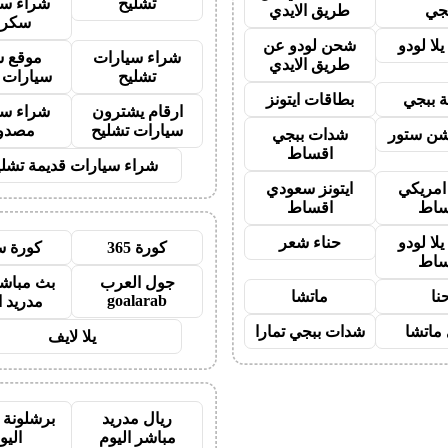
تشليح
شراء سي
جي
طريق الايدي
سكرا
لا لودو
شحن لودو عن
شراء سيارات
موقع ش
طريق الايدي
تشليح
سيارات 
 ببجي
بطاقات ايتونز
ارقام يشترون
شراء سي
سيارات تشليح
مصدو
شن ستور
شدات ببجي
اقساط
شراء سيارات قديمة تشلي
 امريكي
ايتونز سعودي
ساط
اقساط
لا لودو
حناء شعر
كورة 365
كورة س
ساط
جول العرب
بث مباشر
نا
ماتشا
goalarab
مدريد ا
ماتشا
شدات ببجي تمارا
يلا لايف
ريال مدريد
برشلونة 
مباشر اليوم
اليو