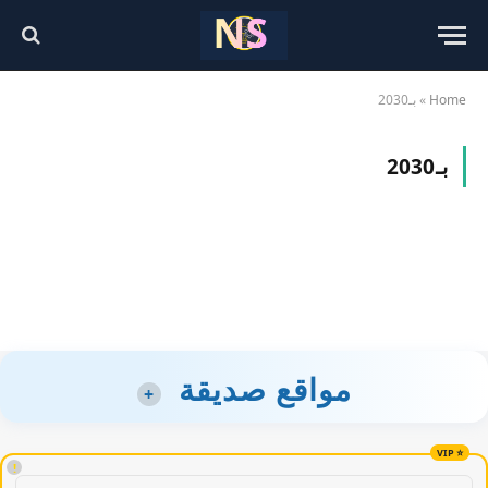
Home
»
بـ2030
بـ2030
مواقع صديقة
+
!